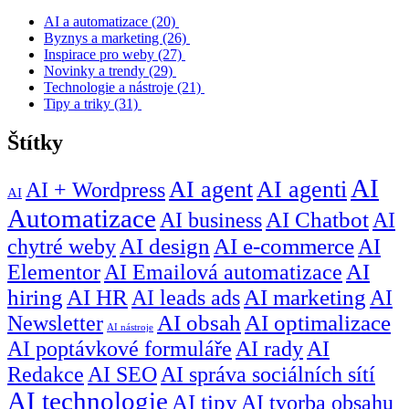
AI a automatizace
(20)
Byznys a marketing
(26)
Inspirace pro weby
(27)
Novinky a trendy
(29)
Technologie a nástroje
(21)
Tipy a triky
(31)
Štítky
AI
AI agent
AI agenti
AI + Wordpress
AI
Automatizace
AI business
AI Chatbot
AI
chytré weby
AI design
AI e-commerce
AI
Elementor
AI Emailová automatizace
AI
hiring
AI HR
AI leads ads
AI marketing
AI
Newsletter
AI obsah
AI optimalizace
AI nástroje
AI poptávkové formuláře
AI rady
AI
Redakce
AI SEO
AI správa sociálních sítí
AI technologie
AI tipy
AI tvorba obsahu