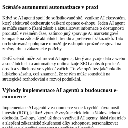
Scénáře autonomní automatizace v praxi
Když se AI agenti spojí do sofistikované sítě, vznikne AI ekosystém,
který efektivně orchestruje veškeré operace e-shopu. Jeden AI agent
se může starat o řízení zásob a aktualizovat informace o dostupnosti
produktů v reálném čase, zatímco jiný spravuje AI marketingové
kampaně na základě aktuálních trendů a preferencí zákazníků. Tato
orchestrovaná spolupráce umožňuje e-shopům pružně reagovat na
změny trhu a zákaznické potřeby.
Další scénář může zahrnovat AI agenta, který analyzuje data z webu
a sociálních sítí a automaticky optimalizuje SEO a obsah pro lepší
dosah a viditelnost ve vyhledávačích. To vše opět bez jakéhokoliv
lidského zásahu, což znamená, že se tým může soustředit na
strategické rozhodování a rozvoj podnikání.
Výhody implementace AI agentů a budoucnost e-
commerce
Implementace AI agentů v e-commerce vede k rychlé návratnosti
investic (ROI), jelikož výrazně zvyšuje efektivitu a škálovatelnost
obchodu. E-shopy, které už dnes využívají AI agenty, hlásí růst tržeb
a zlepšení zákaznické zkušenosti díky schopnosti personalizovat