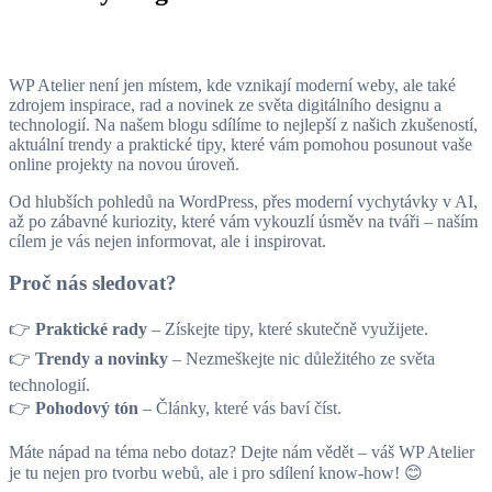
WP Atelier není jen místem, kde vznikají moderní weby, ale také
zdrojem inspirace, rad a novinek ze světa digitálního designu a
technologií. Na našem blogu sdílíme to nejlepší z našich zkušeností,
aktuální trendy a praktické tipy, které vám pomohou posunout vaše
online projekty na novou úroveň.
Od hlubších pohledů na WordPress, přes moderní vychytávky v AI,
až po zábavné kuriozity, které vám vykouzlí úsměv na tváři – naším
cílem je vás nejen informovat, ale i inspirovat.
Proč nás sledovat?
👉
Praktické rady
– Získejte tipy, které skutečně využijete.
👉
Trendy a novinky
– Nezmeškejte nic důležitého ze světa
technologií.
👉
Pohodový tón
– Články, které vás baví číst.
Máte nápad na téma nebo dotaz? Dejte nám vědět – váš WP Atelier
je tu nejen pro tvorbu webů, ale i pro sdílení know-how! 😊