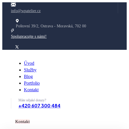
info@wpatelier.cz
Poštovní 39/2, Ostrava - Moravská, 702 00
Spolupracujte s námi!
Úvod
Služby
Blog
Portfolio
Kontakt
Máte nějaké dotazy?
+420 607 300 484
K
o
n
t
a
k
t