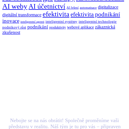
AI weby
AI účetnictví
digitalizace
AI řešení
automatisace
efektivita
efektivita podnikání
digitální transformace
inovace
inteligentní systémy
inteligentní technologie
inteligentní agenti
podnikání
zákaznická
webové aplikace
podnikový růst
produktivity
zkušenost
Máte nový
projekt
v
hlavě? Zašlete nám e-
mail.
Nebojte se na nás obrátit! Společně proměníme vaši
představu v realitu. Náš tým je tu pro vás – připraven