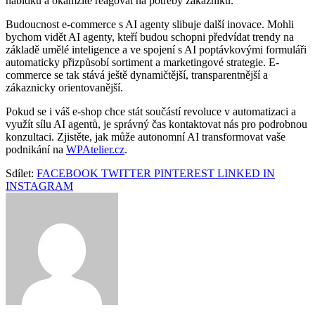
nabídku a okamžitě reagovat na potřeby zákazníků.
Budoucnost e-commerce s AI agenty slibuje další inovace. Mohli
bychom vidět AI agenty, kteří budou schopni předvídat trendy na
základě umělé inteligence a ve spojení s AI poptávkovými formuláři
automaticky přizpůsobí sortiment a marketingové strategie. E-
commerce se tak stává ještě dynamičtější, transparentnější a
zákaznicky orientovanější.
Pokud se i váš e-shop chce stát součástí revoluce v automatizaci a
využít sílu AI agentů, je správný čas kontaktovat nás pro podrobnou
konzultaci. Zjistěte, jak může autonomní AI transformovat vaše
podnikání na
WPAtelier.cz
.
Sdílet:
FACEBOOK
TWITTER
PINTEREST
LINKED IN
INSTAGRAM