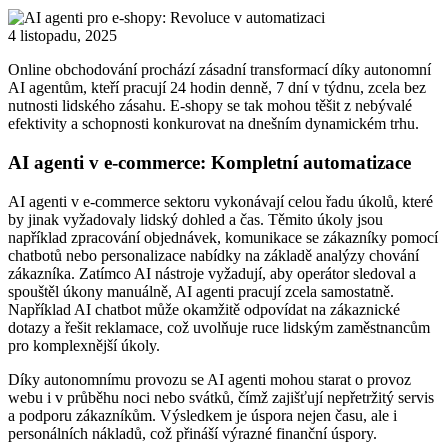
4 listopadu, 2025
Online obchodování prochází zásadní transformací díky autonomní
AI agentům, kteří pracují 24 hodin denně, 7 dní v týdnu, zcela bez
nutnosti lidského zásahu. E-shopy se tak mohou těšit z nebývalé
efektivity a schopnosti konkurovat na dnešním dynamickém trhu.
AI agenti v e-commerce: Kompletní automatizace
AI agenti v e-commerce sektoru vykonávají celou řadu úkolů, které
by jinak vyžadovaly lidský dohled a čas. Těmito úkoly jsou
například zpracování objednávek, komunikace se zákazníky pomocí
chatbotů nebo personalizace nabídky na základě analýzy chování
zákazníka. Zatímco AI nástroje vyžadují, aby operátor sledoval a
spouštěl úkony manuálně, AI agenti pracují zcela samostatně.
Například AI chatbot může okamžitě odpovídat na zákaznické
dotazy a řešit reklamace, což uvolňuje ruce lidským zaměstnancům
pro komplexnější úkoly.
Díky autonomnímu provozu se AI agenti mohou starat o provoz
webu i v průběhu noci nebo svátků, čímž zajišťují nepřetržitý servis
a podporu zákazníkům. Výsledkem je úspora nejen času, ale i
personálních nákladů, což přináší výrazné finanční úspory.