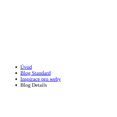
AI agenti pro e-
shopy: Revoluce v
automatizaci
Úvod
Blog Standard
Inspirace pro weby
Blog Details