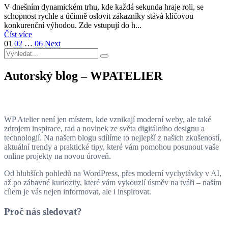
V dnešním dynamickém trhu, kde každá sekunda hraje roli, se
schopnost rychle a účinně oslovit zákazníky stává klíčovou
konkurenční výhodou. Zde vstupují do h...
Číst více
01
02
…
06
Next
Autorský blog – WPATELIER
WP Atelier není jen místem, kde vznikají moderní weby, ale také
zdrojem inspirace, rad a novinek ze světa digitálního designu a
technologií. Na našem blogu sdílíme to nejlepší z našich zkušeností,
aktuální trendy a praktické tipy, které vám pomohou posunout vaše
online projekty na novou úroveň.
Od hlubších pohledů na WordPress, přes moderní vychytávky v AI,
až po zábavné kuriozity, které vám vykouzlí úsměv na tváři – naším
cílem je vás nejen informovat, ale i inspirovat.
Proč nás sledovat?