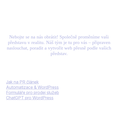
Máte nový
projekt
v
hlavě? Zašlete nám e-
mail.
Nebojte se na nás obrátit! Společně proměníme vaši
představu v realitu. Náš tým je tu pro vás – připraven
naslouchat, poradit a vytvořit web přesně podle vašich
představ.
Blog
Jak na PR článek
Automatizace & WordPress
Formuláře pro prodej služeb
ChatGPT pro WordPress
Naše služby