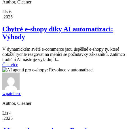
Author, Cleaner
Lis 6
,2025
Chytré e-shopy díky AI automatizaci:
Výhody
V dynamickém světě e-commerce jsou úspěšné e-shopy ty, které
dokáží rychle reagovat na měnící se požadavky zákazníků. Zatímco
tradiční AI nástroje vyžadují l...
Číst více
wpatelierc
Author, Cleaner
Lis 4
,2025