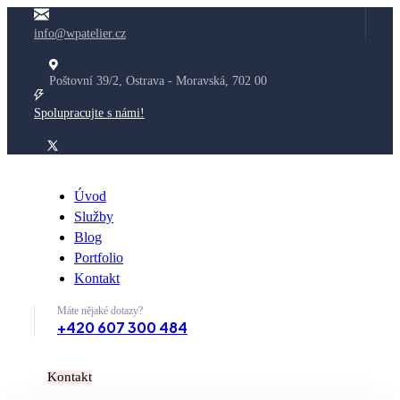
info@wpatelier.cz
Poštovní 39/2, Ostrava - Moravská, 702 00
Spolupracujte s námi!
Úvod
Služby
Blog
Portfolio
Kontakt
Máte nějaké dotazy?
+420 607 300 484
K
o
n
t
a
k
t