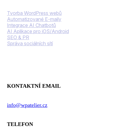
Tvorba WordPress webů
Automatizované E-maily
Integrace AI Chatbotů
AI Aplikace pro iOS/Android
SEO & PR
Správa sociálních sítí
Kontaktní informace
KONTAKTNÍ EMAIL
info@wpatelier.cz
TELEFON