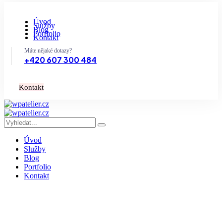
Úvod
Služby
Blog
Portfolio
Kontakt
Máte nějaké dotazy?
+420 607 300 484
K
o
n
t
a
k
t
Úvod
Služby
Blog
Portfolio
Kontakt