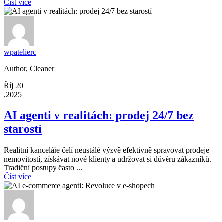
Číst více
wpatelierc
Author, Cleaner
Říj 20
,2025
AI agenti v realitách: prodej 24/7 bez
starostí
Realitní kanceláře čelí neustálé výzvě efektivně spravovat prodeje
nemovitostí, získávat nové klienty a udržovat si důvěru zákazníků.
Tradiční postupy často ...
Číst více