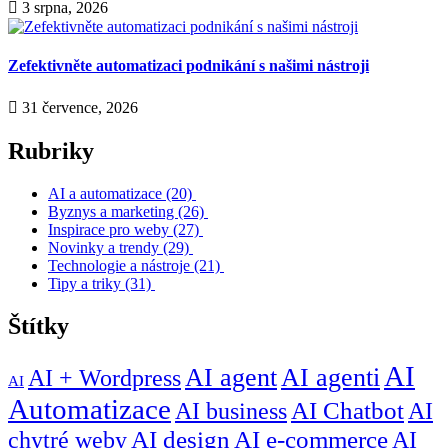
3 srpna, 2026
Zefektivněte automatizaci podnikání s našimi nástroji
31 července, 2026
Rubriky
AI a automatizace
(20)
Byznys a marketing
(26)
Inspirace pro weby
(27)
Novinky a trendy
(29)
Technologie a nástroje
(21)
Tipy a triky
(31)
Štítky
AI
AI agent
AI agenti
AI + Wordpress
AI
Automatizace
AI business
AI Chatbot
AI
chytré weby
AI design
AI e-commerce
AI