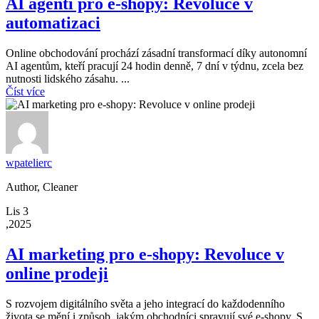
AI agenti pro e-shopy: Revoluce v
automatizaci
Online obchodování prochází zásadní transformací díky autonomní
AI agentům, kteří pracují 24 hodin denně, 7 dní v týdnu, zcela bez
nutnosti lidského zásahu. ...
Číst více
wpatelierc
Author, Cleaner
Lis 3
,2025
AI marketing pro e-shopy: Revoluce v
online prodeji
S rozvojem digitálního světa a jeho integrací do každodenního
života se mění i způsob, jakým obchodníci spravují své e-shopy. S