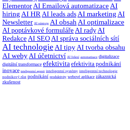
Elementor
AI Emailová automatizace
AI
hiring
AI HR
AI leads ads
AI marketing
AI
Newsletter
AI obsah
AI optimalizace
AI nástroje
AI poptávkové formuláře
AI rady
AI
Redakce
AI SEO
AI správa sociálních sítí
AI technologie
AI tipy
AI tvorba obsahu
AI weby
AI účetnictví
digitalizace
AI řešení
automatisace
efektivita
efektivita podnikání
digitální transformace
inovace
inteligentní systémy
inteligentní technologie
inteligentní agenti
podnikání
zákaznická
webové aplikace
podnikový růst
produktivity
zkušenost