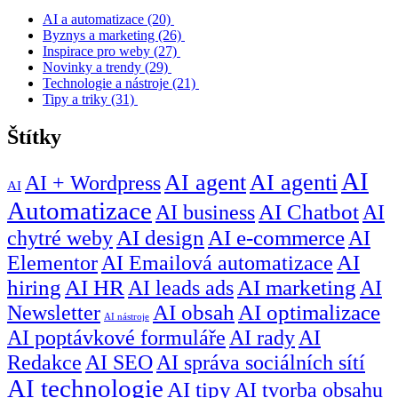
AI a automatizace
(20)
Byznys a marketing
(26)
Inspirace pro weby
(27)
Novinky a trendy
(29)
Technologie a nástroje
(21)
Tipy a triky
(31)
Štítky
AI
AI agent
AI agenti
AI + Wordpress
AI
Automatizace
AI business
AI Chatbot
AI
chytré weby
AI design
AI e-commerce
AI
Elementor
AI Emailová automatizace
AI
hiring
AI HR
AI leads ads
AI marketing
AI
Newsletter
AI obsah
AI optimalizace
AI nástroje
AI poptávkové formuláře
AI rady
AI
Redakce
AI SEO
AI správa sociálních sítí
AI technologie
AI tipy
AI tvorba obsahu