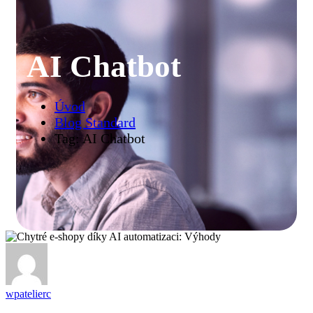
AI Chatbot
Úvod
Blog Standard
Tag: AI Chatbot
wpatelierc