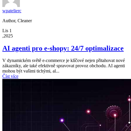
wpatelierc
Author, Cleaner
Lis 1
,2025
AI agenti pro e-shopy: 24/7 optimalizace
V dynamickém světě e-commerce je klíčové nejen přitahovat nové
zákazníky, ale také efektivně spravovat provoz obchodu. AI agenti
mohou být vašimi tichými, al...
Číst více