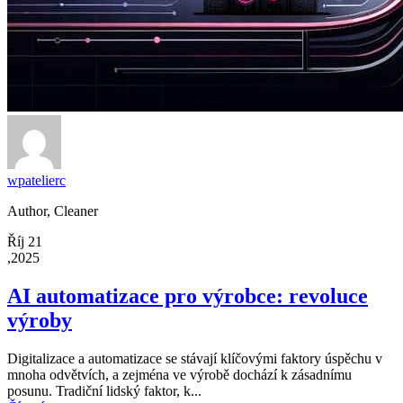
wpatelierc
Author, Cleaner
Říj 21
,2025
AI automatizace pro výrobce: revoluce
výroby
Digitalizace a automatizace se stávají klíčovými faktory úspěchu v
mnoha odvětvích, a zejména ve výrobě dochází k zásadnímu
posunu. Tradiční lidský faktor, k...