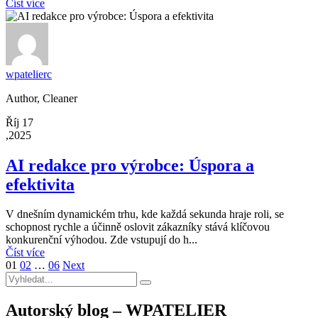
Číst více
wpatelierc
Author, Cleaner
Říj 17
,2025
AI redakce pro výrobce: Úspora a
efektivita
V dnešním dynamickém trhu, kde každá sekunda hraje roli, se
schopnost rychle a účinně oslovit zákazníky stává klíčovou
konkurenční výhodou. Zde vstupují do h...
Číst více
01
02
…
06
Next
Autorský blog – WPATELIER