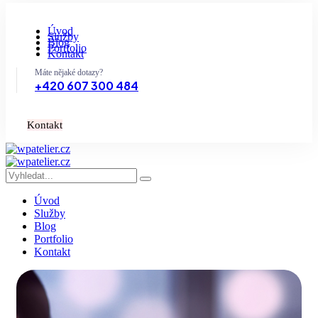
Úvod
Služby
Blog
Portfolio
Kontakt
Máte nějaké dotazy?
+420 607 300 484
K
o
n
t
a
k
t
Úvod
Služby
Blog
Portfolio
Kontakt