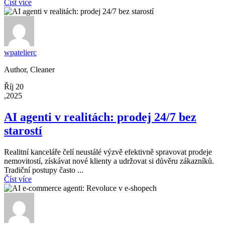
Číst více
wpatelierc
Author, Cleaner
Říj 20
,2025
AI agenti v realitách: prodej 24/7 bez
starostí
Realitní kanceláře čelí neustálé výzvě efektivně spravovat prodeje
nemovitostí, získávat nové klienty a udržovat si důvěru zákazníků.
Tradiční postupy často ...
Číst více