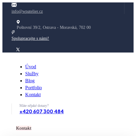
info@wpatelier.cz
Poštovní 39/2, Ostrava - Moravská, 702 00
Spolupracujte s námi!
Úvod
Služby
Blog
Portfolio
Kontakt
Máte nějaké dotazy?
+420 607 300 484
K
o
n
t
a
k
t