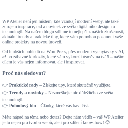
WP Atelier není jen místem, kde vznikají moderní weby, ale také
zdrojem inspirace, rad a novinek ze světa digitálního designu a
technologií. Na našem blogu sdílíme to nejlepší z našich zkušeností,
aktuální trendy a praktické tipy, které vám pomohou posunout vaše
online projekty na novou úroveň.
Od hlubších pohledů na WordPress, přes moderní vychytávky v AI,
až po zábavné kuriozity, které vám vykouzlí úsměv na tváři – naším
cílem je vás nejen informovat, ale i inspirovat.
Proč nás sledovat?
👉
Praktické rady
– Získejte tipy, které skutečně využijete.
👉
Trendy a novinky
– Nezmeškejte nic důležitého ze světa
technologií.
👉
Pohodový tón
– Články, které vás baví číst.
Máte nápad na téma nebo dotaz? Dejte nám vědět – váš WP Atelier
je tu nejen pro tvorbu webů, ale i pro sdílení know-how! 😊