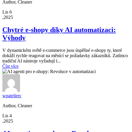
Author, Cleaner
Lis 6
,2025
Chytré e-shopy díky AI automatizaci:
Výhody
V dynamickém světě e-commerce jsou úspěšné e-shopy ty, které
dokáží rychle reagovat na měnící se požadavky zákazníků. Zatímco
tradiční AI nástroje vyžadují l...
Číst více
wpatelierc
Author, Cleaner
Lis 4
,2025