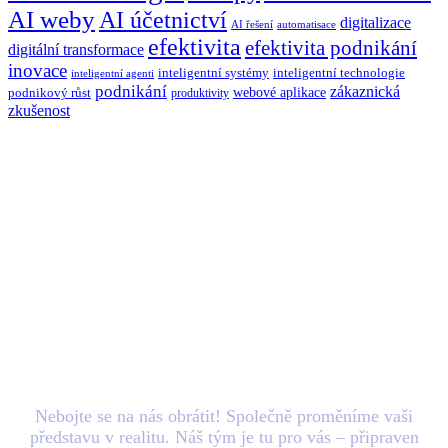
AI weby
AI účetnictví
digitalizace
AI řešení
automatisace
efektivita
efektivita podnikání
digitální transformace
inovace
inteligentní systémy
inteligentní technologie
inteligentní agenti
podnikání
zákaznická
webové aplikace
podnikový růst
produktivity
zkušenost
Máte nový
projekt
v
hlavě? Zašlete nám e-
mail.
Nebojte se na nás obrátit! Společně proměníme vaši
představu v realitu. Náš tým je tu pro vás – připraven