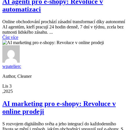
AI agenti pro e-shopy: Revoluce v
automatizaci
Online obchodování prochází zásadní transformací díky autonomní
AI agentům, kteří pracují 24 hodin denně, 7 dní v týdnu, zcela bez
nutnosti lidského zásahu. ...
Číst více
wpatelierc
Author, Cleaner
Lis 3
,2025
AI marketing pro e-shopy: Revoluce v
online prodeji
S rozvojem digitálního světa a jeho integrací do každodenního
života se mění i způsob, jakým obchodníci spravují své e-shopy. S