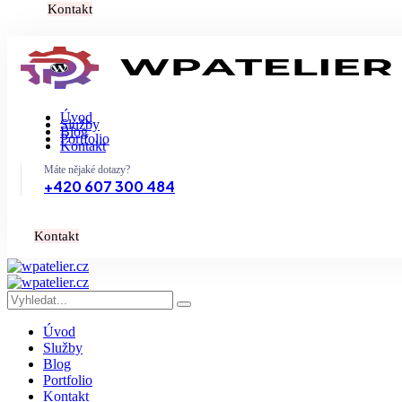
K
o
n
t
a
k
t
Úvod
Služby
Blog
Portfolio
Kontakt
Máte nějaké dotazy?
+420 607 300 484
K
o
n
t
a
k
t
Úvod
Služby
Blog
Portfolio
Kontakt