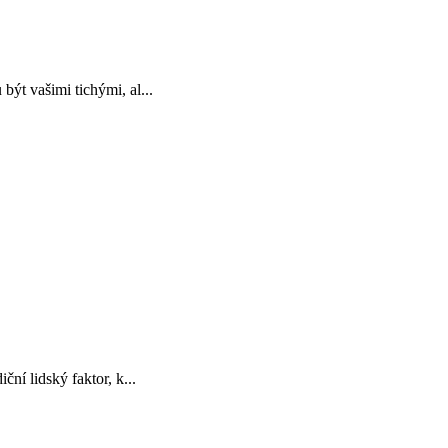
ýt vašimi tichými, al...
ní lidský faktor, k...