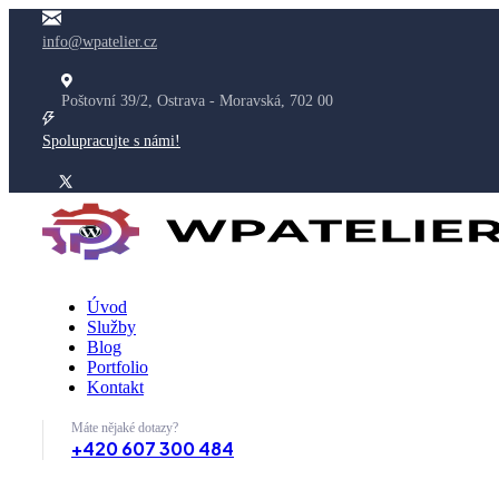
info@wpatelier.cz
Poštovní 39/2, Ostrava - Moravská, 702 00
Spolupracujte s námi!
Úvod
Služby
Blog
Portfolio
Kontakt
Máte nějaké dotazy?
+420 607 300 484