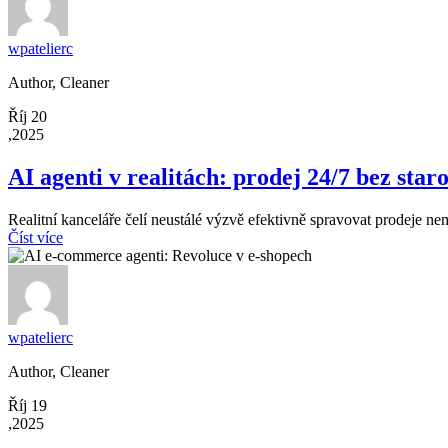
wpatelierc
Author, Cleaner
Říj 20
,2025
AI agenti v realitách: prodej 24/7 bez staro
Realitní kanceláře čelí neustálé výzvě efektivně spravovat prodeje nem
Číst více
wpatelierc
Author, Cleaner
Říj 19
,2025