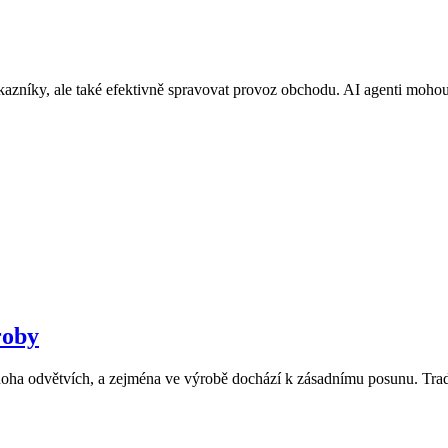
zníky, ale také efektivně spravovat provoz obchodu. AI agenti mohou b
roby
noha odvětvích, a zejména ve výrobě dochází k zásadnímu posunu. Tradič