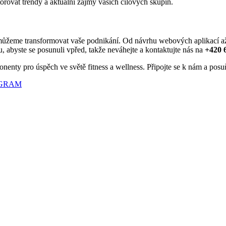
ovat trendy a aktuální zájmy vašich cílových skupin.
ůžeme transformovat vaše podnikání. Od návrhu webových aplikací až po
u, abyste se posunuli vpřed, takže neváhejte a kontaktujte nás na
+420 
onenty pro úspěch ve světě fitness a wellness. Připojte se k nám a pos
AGRAM