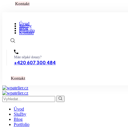
K
o
n
t
a
k
t
Úvod
Služby
Blog
Portfolio
Kontakt
Máte nějaké dotazy?
+420 607 300 484
K
o
n
t
a
k
t
Úvod
Služby
Blog
Portfolio