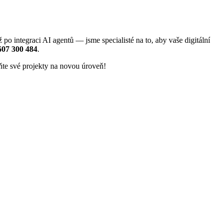
 integraci AI agentů — jsme specialisté na to, aby vaše digitální
607 300 484
.
uňte své projekty na novou úroveň!