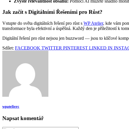
Zvyšte relevantnost obsahu:
Pomocí AI můžete snadno monitor
Jak začít s Digitálními Řešeními pro Růst?
Vstupte do světa digitálních řešení pro růst s
WP Atelier
, kde vám pom
transformace byla efektivní a úspěšná. Každý den je příležitostí k tom
Digitální řešení pro růst nejsou jen buzzword — jsou to klíčové komp
Sdílet:
FACEBOOK
TWITTER
PINTEREST
LINKED IN
INST
wpatelierc
Napsat komentář