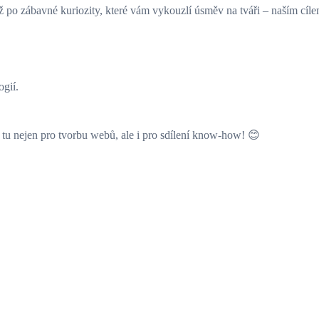
o zábavné kuriozity, které vám vykouzlí úsměv na tváři – naším cílem j
ogií.
tu nejen pro tvorbu webů, ale i pro sdílení know-how! 😊