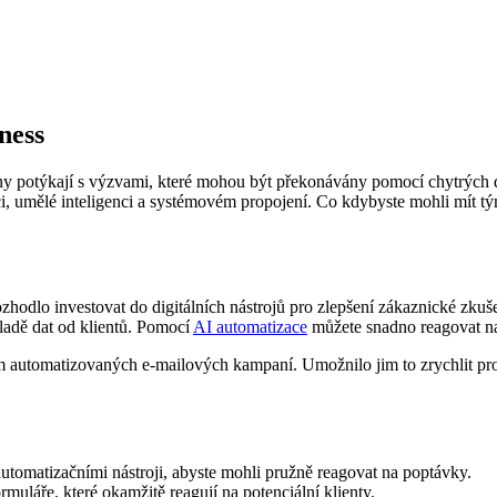
ness
ny potýkají s výzvami, které mohou být překonávány pomocí chytrých dig
i, umělé inteligenci a systémovém propojení. Co kdybyste mohli mít tým
hodlo investovat do digitálních nástrojů pro zlepšení zákaznické zkušen
ladě dat od klientů. Pomocí
AI automatizace
můžete snadno reagovat na 
ém automatizovaných e-mailových kampaní. Umožnilo jim to zrychlit p
automatizačními nástroji, abyste mohli pružně reagovat na poptávky.
uláře, které okamžitě reagují na potenciální klienty.