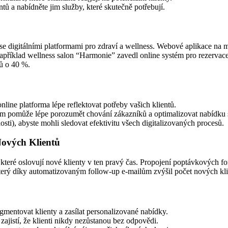
tů a nabídněte jim služby, které skutečně potřebují.
ají se digitálními platformami pro zdraví a wellness. Webové aplikace n
 Například wellness salon “Harmonie” zavedl online systém pro rezervac
nů o 40 %.
line platforma lépe reflektovat potřeby vašich klientů.
ám pomůže lépe porozumět chování zákazníků a optimalizovat nabídku 
ti), abyste mohli sledovat efektivitu všech digitalizovaných procesů.
ových Klientů
 které oslovují nové klienty v ten pravý čas. Propojení poptávkových 
který díky automatizovaným follow-up e-mailům zvýšil počet nových kl
mentovat klienty a zasílat personalizované nabídky.
jistí, že klienti nikdy nezůstanou bez odpovědi.