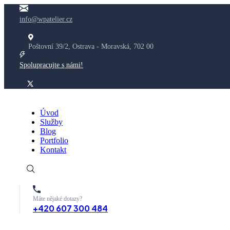
info@wpatelier.cz
Poštovní 39/2, Ostrava - Moravská, 702 00
Spolupracujte s námi!
Úvod
Služby
Blog
Portfolio
Kontakt
Máte nějaké dotazy?
+420 607 300 484