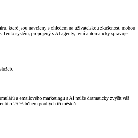
a míru, které jsou navrženy s ohledem na uživatelskou zkušenost, mohou
e. Tento systém, propojený s AI agenty, nyní automaticky spravuje
služeb.
formulářů a emailového marketingu s AI může dramaticky zvýšit váš
ientů o 25 % během pouhých tří měsíců.