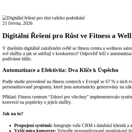
21 června, 2026
Digitální Řešení pro Růst ve Fitness a Well
V dnešním digitálně založeném světě se fitness centra a wellness salo
své služby a jak se udržují v konkurenci? Odpověď leží v automatizac
podíváme blíže.
Automatizace a Efektivita: Dva Klíče k Úspěchu
Podle studie provedené na fitness centrech v Evropě se 67 % z nich roz
personalizované programy, které jsou automaticky generovány na zák
Příklad: Fitness centrum “Zdraví pro všechny” implementovalo syst
konverzí na poptávky o jejich služby.
Jak na to?
Propojení systémů:
Integrujte vaše CRM s databází klientů a 
Vyšší míra konverze:
Vytvořte personalizované poptávkové form