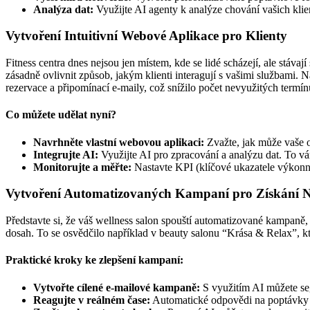
Analýza dat:
Využijte AI agenty k analýze chování vašich klien
Vytvoření Intuitivní Webové Aplikace pro Klienty
Fitness centra dnes nejsou jen místem, kde se lidé scházejí, ale stáv
zásadně ovlivnit způsob, jakým klienti interagují s vašimi službami.
rezervace a připomínací e-maily, což snížilo počet nevyužitých termí
Co můžete udělat nyní?
Navrhněte vlastní webovou aplikaci:
Zvažte, jak může vaše on
Integrujte AI:
Využijte AI pro zpracování a analýzu dat. To v
Monitorujte a měřte:
Nastavte KPI (klíčové ukazatele výkonnos
Vytvoření Automatizovaných Kampaní pro Získání N
Představte si, že váš wellness salon spouští automatizované kampaně,
dosah. To se osvědčilo například v beauty salonu “Krása & Relax”, 
Praktické kroky ke zlepšení kampaní:
Vytvořte cílené e-mailové kampaně:
S využitím AI můžete seg
Reagujte v reálném čase:
Automatické odpovědi na poptávky za