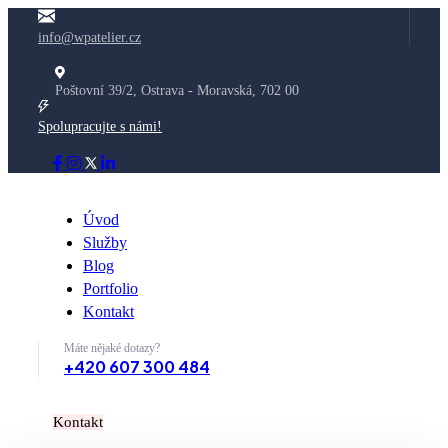
info@wpatelier.cz
Poštovní 39/2, Ostrava - Moravská, 702 00
Spolupracujte s námi!
Úvod
Služby
Blog
Portfolio
Kontakt
Máte nějaké dotazy?
+420 607 300 484
K
o
n
t
a
k
t