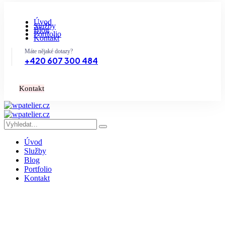
Úvod
Služby
Blog
Portfolio
Kontakt
Máte nějaké dotazy?
+420 607 300 484
K
o
n
t
a
k
t
Úvod
Služby
Blog
Portfolio
Kontakt