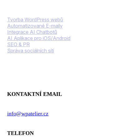
Naše služby
Tvorba WordPress webů
Automatizované E-maily
Integrace AI Chatbotů
AI Aplikace pro iOS/Android
SEO & PR
Správa sociálních sítí
Kontaktní informace
KONTAKTNÍ EMAIL
info@wpatelier.cz
TELEFON