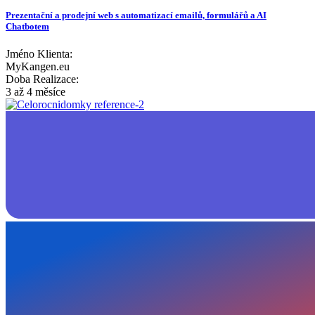
Prezentační a prodejní web s automatizací emailů, formulářů a AI
Chatbotem
Jméno Klienta:
MyKangen.eu
Doba Realizace:
3 až 4 měsíce