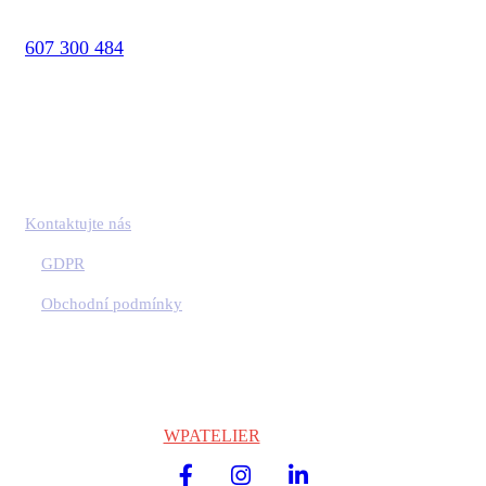
607 300 484
Kontaktujte nás
GDPR
Obchodní podmínky
Copyright © 2024
WPATELIER
| Všechna práva vyhrazena.