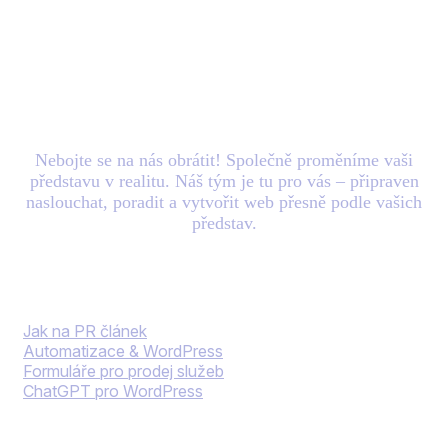
Máte nový
projekt
v
hlavě? Zašlete nám e-
mail.
Nebojte se na nás obrátit! Společně proměníme vaši
představu v realitu. Náš tým je tu pro vás – připraven
naslouchat, poradit a vytvořit web přesně podle vašich
představ.
Blog
Jak na PR článek
Automatizace & WordPress
Formuláře pro prodej služeb
ChatGPT pro WordPress