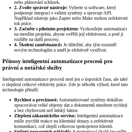
nebo plánování schůzek.
2. Zvolte správné nástroje:
Vyberte si software, který
podporuje integraci s vašimi systémy a spravuje API.
Například nástroje jako Zapier nebo Make mohou zefektivnit
tok práce.
3. Začněte s pilotním projektem:
Vyzkoušejte automatizaci
na menším projektu, abyste ověřili její efektivnost, a poté ji
rozšiřte na další procesy.
4. Školení zaměstnanců:
Je důležité, aby tým rozuměl
novým technologiím a uměl je efektivně využívat.
Přínosy inteligentní automatizace procesů pro
právní a notářské služby
Inteligentní automatizace procesů není jen o úsporách času, ale také
o zlepšení celkové efektivity práce. Zde je několik výhod, které tato
technologie přináší:
Rychlost a preciznost:
Automatizované systémy dokážou
zpracovávat velké objemy dat a dokumentů mnohem rychleji
a bez chybovosti než lidský faktor.
Zlepšení zákaznického servisu:
Inteligentní automatizace
může zrychlit reakce na klientské dotazy a zefektivnit
komunikaci, což zlepší celkovou spokojenost klientů.
Snížení provozních nákladů:
Automatizací úkolů lze snížit