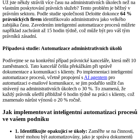
Už jste někdy strávili více času na administrativních úkolech než na
vlastním poskytování právních služeb? Tento problém je běžný v
právním sektoru. Podle studie společnosti Deloitte dokonce
64 %
právnických firem
identifikovalo administrativu jako velkého
zabijáka času. Zavedením inteligentní automatizace procesů můžete
například zachránit až 15 hodin týdně, což může být pro váš tým
právníků zásadní.
Případová studie: Automatizace administrativních úkolů
Podívejme se na konkrétní případ právnické kanceláře, která měl 10
zaměstnanců. Tato kancelář čelila překážkám při správě
dokumentace a komunikaci s klienty. Po implementaci inteligentní
automatizace procesů, včetně propojení s
AI agentem
pro
automatizaci e-mailové komunikace, se jim podařilo snížit čas
strávený na administrativních úkolech o 30 %. To znamená, že
každý právník ušetřil přibližně 6 hodin týdně na práci s klienty, což
znamenalo nárůst výnosů o 20 % ročně.
Jak implementovat inteligentní automatizaci procesů
ve vašem podniku
1. Identifikujte opakující se úkoly:
Zaměřte se na činnosti,
které mohou být automatizovány, jako je správa dokumentů