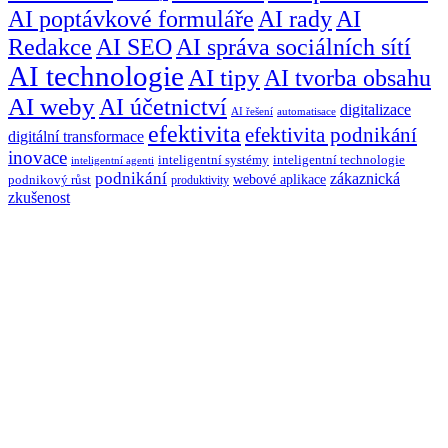
AI poptávkové formuláře
AI rady
AI
Redakce
AI SEO
AI správa sociálních sítí
AI technologie
AI tipy
AI tvorba obsahu
AI weby
AI účetnictví
digitalizace
AI řešení
automatisace
efektivita
efektivita podnikání
digitální transformace
inovace
inteligentní systémy
inteligentní technologie
inteligentní agenti
podnikání
zákaznická
webové aplikace
podnikový růst
produktivity
zkušenost
Máte nový
projekt
v
hlavě? Zašlete nám e-