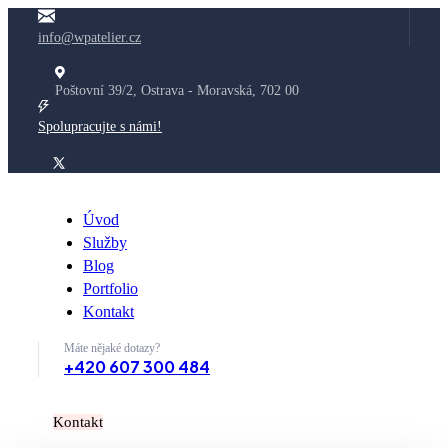
info@wpatelier.cz
Poštovní 39/2, Ostrava - Moravská, 702 00
Spolupracujte s námi!
Úvod
Služby
Blog
Portfolio
Kontakt
Máte nějaké dotazy?
+420 607 300 484
K
o
n
t
a
k
t