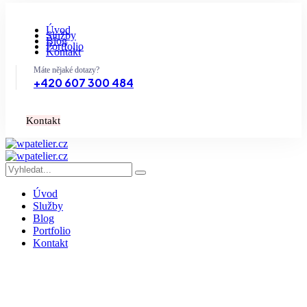
Úvod
Služby
Blog
Portfolio
Kontakt
Máte nějaké dotazy?
+420 607 300 484
K
o
n
t
a
k
t
Úvod
Služby
Blog
Portfolio
Kontakt