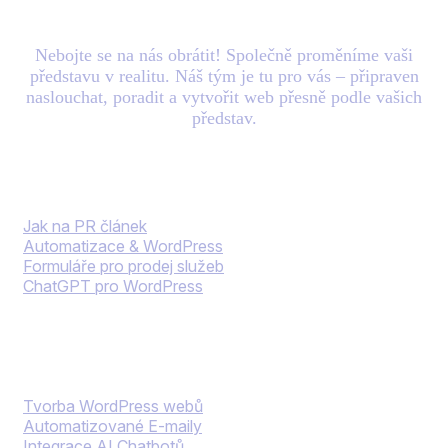
mail.
Nebojte se na nás obrátit! Společně proměníme vaši
představu v realitu. Náš tým je tu pro vás – připraven
naslouchat, poradit a vytvořit web přesně podle vašich
představ.
Blog
Jak na PR článek
Automatizace & WordPress
Formuláře pro prodej služeb
ChatGPT pro WordPress
Naše služby
Tvorba WordPress webů
Automatizované E-maily
Integrace AI Chatbotů