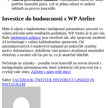
potřebu manuální práce, což se přímo odrazí ve snížení
nákladů na provoz kanceláře.
Investice do budoucnosti s WP Atelier
Máte-li zájem o implementaci inteligentní automatizace procesů ve
vašem právním nebo notářském podnikání, WP Atelier je tu pro vás.
Naše
inteligentní aplikace
jsou navržené tak, aby spojovaly moderní
AI technologie s vašimi každodenními operacemi. Od
automatizovaných e-mailových kampaní po pokročilé systémy
správy dokumentace, dokážeme vám pomoci dosáhnout maximální
efektivity a uvolnit váš čas pro to, co je skutečně důležité.
Nečekejte na zázraky – posuňte svou kancelář na novou úroveň s
inteligentními automatizacemi, které zefektivní váš pracovní tok a
zvyšují vaše zisky.
Začněte s námi ještě dnes!
Sdílet:
FACEBOOK
TWITTER
PINTEREST
LINKED IN
INSTAGRAM