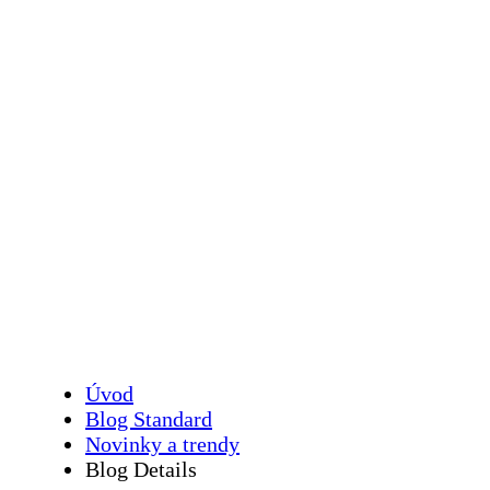
Vylepšete
podnikání s
inteligentní
automatizací
procesů
Úvod
Blog Standard
Novinky a trendy
Blog Details