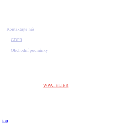
Kontaktujte nás
GDPR
Obchodní podmínky
Copyright © 2024
WPATELIER
| Všechna práva vyhrazena.
top