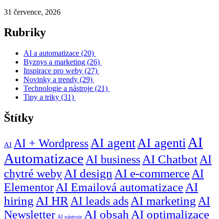
31 července, 2026
Rubriky
AI a automatizace
(20)
Byznys a marketing
(26)
Inspirace pro weby
(27)
Novinky a trendy
(29)
Technologie a nástroje
(21)
Tipy a triky
(31)
Štítky
AI
AI agent
AI agenti
AI + Wordpress
AI
Automatizace
AI business
AI Chatbot
AI
chytré weby
AI design
AI e-commerce
AI
Elementor
AI Emailová automatizace
AI
hiring
AI HR
AI leads ads
AI marketing
AI
Newsletter
AI obsah
AI optimalizace
AI nástroje