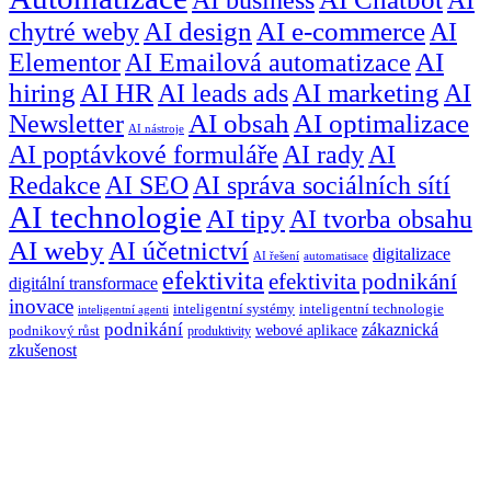
chytré weby
AI design
AI e-commerce
AI
Elementor
AI Emailová automatizace
AI
hiring
AI HR
AI leads ads
AI marketing
AI
Newsletter
AI obsah
AI optimalizace
AI nástroje
AI poptávkové formuláře
AI rady
AI
Redakce
AI SEO
AI správa sociálních sítí
AI technologie
AI tipy
AI tvorba obsahu
AI weby
AI účetnictví
digitalizace
AI řešení
automatisace
efektivita
efektivita podnikání
digitální transformace
inovace
inteligentní systémy
inteligentní technologie
inteligentní agenti
podnikání
zákaznická
webové aplikace
podnikový růst
produktivity
zkušenost