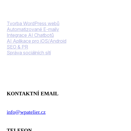
Naše služby
Tvorba WordPress webů
Automatizované E-maily
Integrace AI Chatbotů
AI Aplikace pro iOS/Android
SEO & PR
Správa sociálních sítí
Kontaktní informace
KONTAKTNÍ EMAIL
info@wpatelier.cz
TELEFON