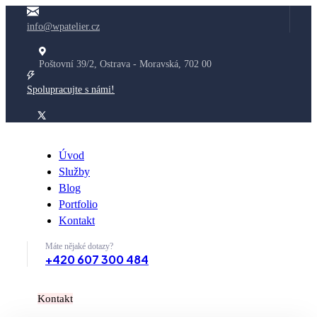
info@wpatelier.cz
Poštovní 39/2, Ostrava - Moravská, 702 00
Spolupracujte s námi!
Úvod
Služby
Blog
Portfolio
Kontakt
Máte nějaké dotazy?
+420 607 300 484
K
o
n
t
a
k
t