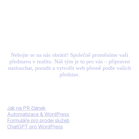
Máte nový
projekt
v
hlavě? Zašlete nám e-
mail.
Nebojte se na nás obrátit! Společně proměníme vaši
představu v realitu. Náš tým je tu pro vás – připraven
naslouchat, poradit a vytvořit web přesně podle vašich
představ.
Blog
Jak na PR článek
Automatizace & WordPress
Formuláře pro prodej služeb
ChatGPT pro WordPress