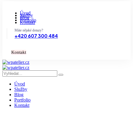
Úvod
Služby
Blog
Portfolio
Kontakt
Máte nějaké dotazy?
+420 607 300 484
K
o
n
t
a
k
t
Úvod
Služby
Blog
Portfolio
Kontakt