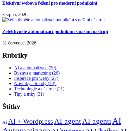
Efektivní webová řešení pro moderní podnikání
3 srpna, 2026
Zefektivněte automatizaci podnikání s našimi nástroji
31 července, 2026
Rubriky
AI a automatizace
(20)
Byznys a marketing
(26)
Inspirace pro weby
(27)
Novinky a trendy
(29)
Technologie a nástroje
(21)
Tipy a triky
(31)
Štítky
AI
AI agent
AI agenti
AI + Wordpress
AI
Automatizace
AI business
AI Chatbot
AI