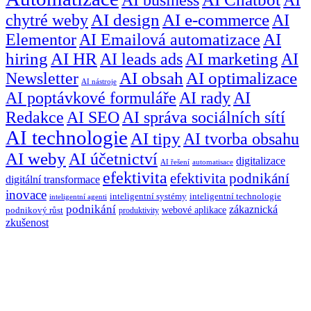
chytré weby
AI design
AI e-commerce
AI
Elementor
AI Emailová automatizace
AI
hiring
AI HR
AI leads ads
AI marketing
AI
Newsletter
AI obsah
AI optimalizace
AI nástroje
AI poptávkové formuláře
AI rady
AI
Redakce
AI SEO
AI správa sociálních sítí
AI technologie
AI tipy
AI tvorba obsahu
AI weby
AI účetnictví
digitalizace
AI řešení
automatisace
efektivita
efektivita podnikání
digitální transformace
inovace
inteligentní systémy
inteligentní technologie
inteligentní agenti
podnikání
zákaznická
webové aplikace
podnikový růst
produktivity
zkušenost