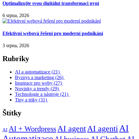
Optimalizujte svou digitální transformaci nyní
6 srpna, 2026
Efektivní webová řešení pro moderní podnikání
3 srpna, 2026
Rubriky
AI a automatizace
(21)
Byznys a marketing
(26)
Inspirace pro weby
(27)
Novinky a trendy
(29)
Technologie a nástroje
(21)
Tipy a triky
(31)
Štítky
AI
AI agent
AI agenti
AI + Wordpress
AI
Automatizace
AI business
AI Chatbot
AI