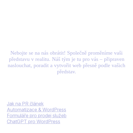
Máte nový
projekt
v
hlavě? Zašlete nám e-
mail.
Nebojte se na nás obrátit! Společně proměníme vaši
představu v realitu. Náš tým je tu pro vás – připraven
naslouchat, poradit a vytvořit web přesně podle vašich
představ.
Blog
Jak na PR článek
Automatizace & WordPress
Formuláře pro prodej služeb
ChatGPT pro WordPress