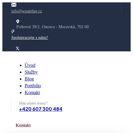
info@wpatelier.cz
Poštovní 39/2, Ostrava - Moravská, 702 00
Spolupracujte s námi!
Úvod
Služby
Blog
Portfolio
Kontakt
Máte nějaké dotazy?
+420 607 300 484
K
o
n
t
a
k
t