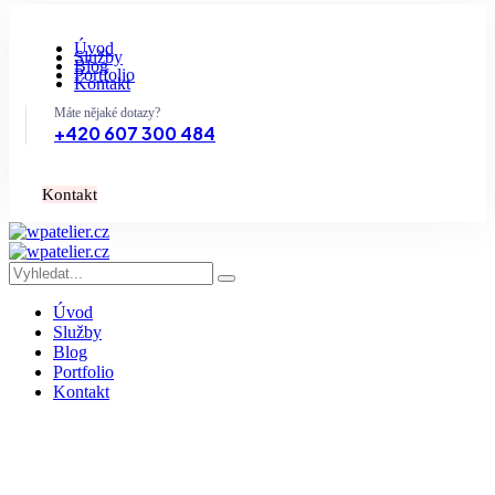
Úvod
Služby
Blog
Portfolio
Kontakt
Máte nějaké dotazy?
+420 607 300 484
K
o
n
t
a
k
t
Úvod
Služby
Blog
Portfolio
Kontakt