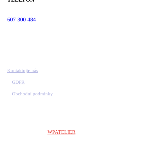
607 300 484
Kontaktujte nás
GDPR
Obchodní podmínky
Copyright © 2024
WPATELIER
| Všechna práva vyhrazena.