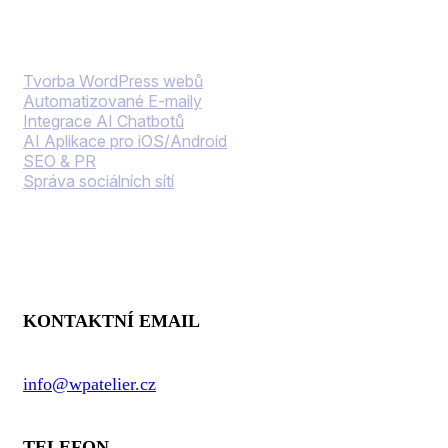
Naše služby
Tvorba WordPress webů
Automatizované E-maily
Integrace AI Chatbotů
AI Aplikace pro iOS/Android
SEO & PR
Správa sociálních sítí
Kontaktní informace
KONTAKTNÍ EMAIL
info@wpatelier.cz
TELEFON