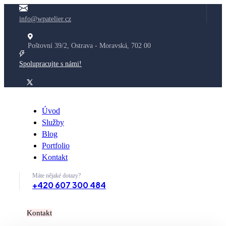
info@wpatelier.cz
Poštovní 39/2, Ostrava - Moravská, 702 00
Spolupracujte s námi!
Úvod
Služby
Blog
Portfolio
Kontakt
Máte nějaké dotazy?
+420 607 300 484
K
o
n
t
a
k
t