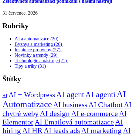
Zefektivněte automatizaci podnikání s našimi nástroji
31 července, 2026
Rubriky
AI a automatizace
(20)
Byznys a marketing
(26)
Inspirace pro weby
(27)
Novinky a trendy
(29)
Technologie a nástroje
(21)
Tipy a triky
(31)
Štítky
AI
AI agent
AI agenti
AI + Wordpress
AI
Automatizace
AI business
AI Chatbot
AI
chytré weby
AI design
AI e-commerce
AI
Elementor
AI Emailová automatizace
AI
hiring
AI HR
AI leads ads
AI marketing
AI