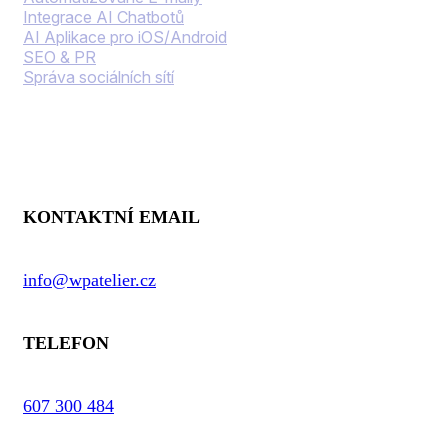
Integrace AI Chatbotů
AI Aplikace pro iOS/Android
SEO & PR
Správa sociálních sítí
Kontaktní informace
KONTAKTNÍ EMAIL
info@wpatelier.cz
TELEFON
607 300 484