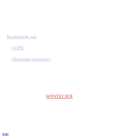
Kontaktujte nás
GDPR
Obchodní podmínky
Copyright © 2024
WPATELIER
| Všechna práva vyhrazena.
top