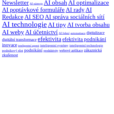
Newsletter
AI obsah
AI optimalizace
AI nástroje
AI poptávkové formuláře
AI rady
AI
Redakce
AI SEO
AI správa sociálních sítí
AI technologie
AI tipy
AI tvorba obsahu
AI weby
AI účetnictví
digitalizace
AI řešení
automatisace
efektivita
efektivita podnikání
digitální transformace
inovace
inteligentní systémy
inteligentní technologie
inteligentní agenti
podnikání
zákaznická
webové aplikace
podnikový růst
produktivity
zkušenost
Máte nový
projekt
v
hlavě? Zašlete nám e-