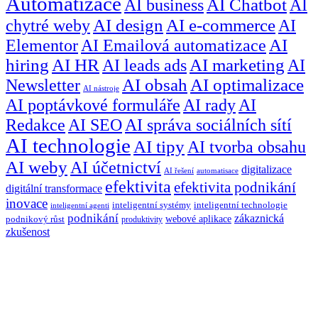
Automatizace
AI business
AI Chatbot
AI
chytré weby
AI design
AI e-commerce
AI
Elementor
AI Emailová automatizace
AI
hiring
AI HR
AI leads ads
AI marketing
AI
Newsletter
AI obsah
AI optimalizace
AI nástroje
AI poptávkové formuláře
AI rady
AI
Redakce
AI SEO
AI správa sociálních sítí
AI technologie
AI tipy
AI tvorba obsahu
AI weby
AI účetnictví
digitalizace
AI řešení
automatisace
efektivita
efektivita podnikání
digitální transformace
inovace
inteligentní systémy
inteligentní technologie
inteligentní agenti
podnikání
zákaznická
webové aplikace
podnikový růst
produktivity
zkušenost