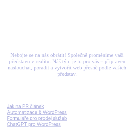
Máte nový
projekt
v
hlavě? Zašlete nám e-
mail.
Nebojte se na nás obrátit! Společně proměníme vaši
představu v realitu. Náš tým je tu pro vás – připraven
naslouchat, poradit a vytvořit web přesně podle vašich
představ.
Blog
Jak na PR článek
Automatizace & WordPress
Formuláře pro prodej služeb
ChatGPT pro WordPress