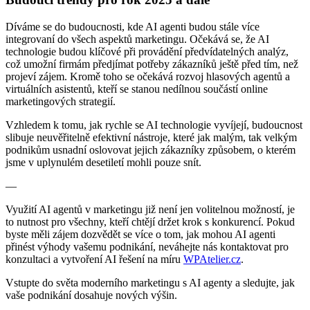
Díváme se do budoucnosti, kde AI agenti budou stále více
integrovaní do všech aspektů marketingu. Očekává se, že AI
technologie budou klíčové při provádění předvídatelných analýz,
což umožní firmám předjímat potřeby zákazníků ještě před tím, než
projeví zájem. Kromě toho se očekává rozvoj hlasových agentů a
virtuálních asistentů, kteří se stanou nedílnou součástí online
marketingových strategií.
Vzhledem k tomu, jak rychle se AI technologie vyvíjejí, budoucnost
slibuje neuvěřitelně efektivní nástroje, které jak malým, tak velkým
podnikům usnadní oslovovat jejich zákazníky způsobem, o kterém
jsme v uplynulém desetiletí mohli pouze snít.
—
Využití AI agentů v marketingu již není jen volitelnou možností, je
to nutnost pro všechny, kteří chtějí držet krok s konkurencí. Pokud
byste měli zájem dozvědět se více o tom, jak mohou AI agenti
přinést výhody vašemu podnikání, neváhejte nás kontaktovat pro
konzultaci a vytvoření AI řešení na míru
WPAtelier.cz
.
Vstupte do světa moderního marketingu s AI agenty a sledujte, jak
vaše podnikání dosahuje nových výšin.