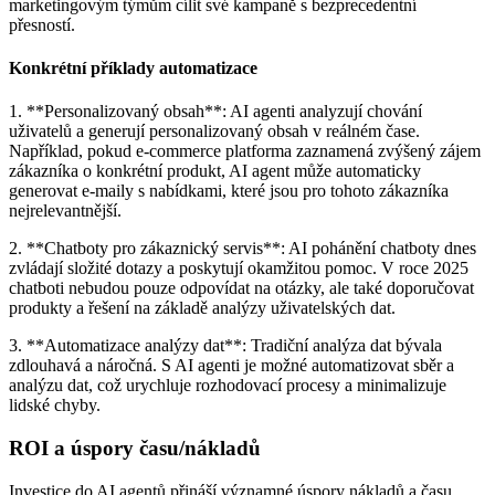
marketingovým týmům cílit své kampaně s bezprecedentní
přesností.
Konkrétní příklady automatizace
1. **Personalizovaný obsah**: AI agenti analyzují chování
uživatelů a generují personalizovaný obsah v reálném čase.
Například, pokud e-commerce platforma zaznamená zvýšený zájem
zákazníka o konkrétní produkt, AI agent může automaticky
generovat e-maily s nabídkami, které jsou pro tohoto zákazníka
nejrelevantnější.
2. **Chatboty pro zákaznický servis**: AI pohánění chatboty dnes
zvládají složité dotazy a poskytují okamžitou pomoc. V roce 2025
chatboti nebudou pouze odpovídat na otázky, ale také doporučovat
produkty a řešení na základě analýzy uživatelských dat.
3. **Automatizace analýzy dat**: Tradiční analýza dat bývala
zdlouhavá a náročná. S AI agenti je možné automatizovat sběr a
analýzu dat, což urychluje rozhodovací procesy a minimalizuje
lidské chyby.
ROI a úspory času/nákladů
Investice do AI agentů přináší významné úspory nákladů a času.