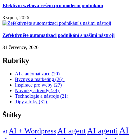
Efektivní webová řešení pro moderní podnikání
3 srpna, 2026
Zefektivněte automatizaci podnikání s našimi nástroji
31 července, 2026
Rubriky
AI a automatizace
(20)
Byznys a marketing
(26)
Inspirace pro weby
(27)
Novinky a trendy
(29)
Technologie a nástroje
(21)
Tipy a triky
(31)
Štítky
AI
AI agent
AI agenti
AI + Wordpress
AI