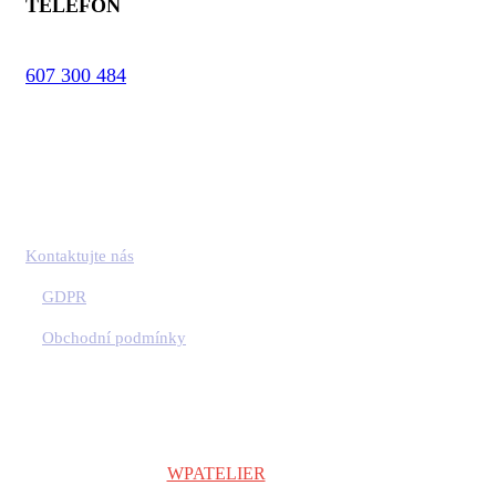
TELEFON
607 300 484
Kontaktujte nás
GDPR
Obchodní podmínky
Copyright © 2024
WPATELIER
| Všechna práva vyhrazena.