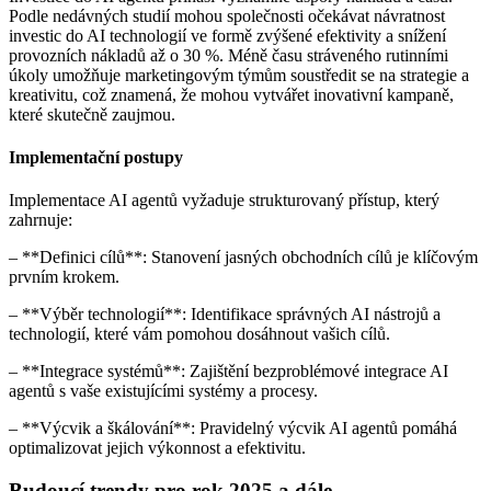
Podle nedávných studií mohou společnosti očekávat návratnost
investic do AI technologií ve formě zvýšené efektivity a snížení
provozních nákladů až o 30 %. Méně času stráveného rutinními
úkoly umožňuje marketingovým týmům soustředit se na strategie a
kreativitu, což znamená, že mohou vytvářet inovativní kampaně,
které skutečně zaujmou.
Implementační postupy
Implementace AI agentů vyžaduje strukturovaný přístup, který
zahrnuje:
– **Definici cílů**: Stanovení jasných obchodních cílů je klíčovým
prvním krokem.
– **Výběr technologií**: Identifikace správných AI nástrojů a
technologií, které vám pomohou dosáhnout vašich cílů.
– **Integrace systémů**: Zajištění bezproblémové integrace AI
agentů s vaše existujícími systémy a procesy.
– **Výcvik a škálování**: Pravidelný výcvik AI agentů pomáhá
optimalizovat jejich výkonnost a efektivitu.
Budoucí trendy pro rok 2025 a dále