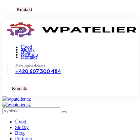
K
o
n
t
a
k
t
Úvod
Služby
Blog
Portfolio
Kontakt
Máte nějaké dotazy?
+420 607 300 484
K
o
n
t
a
k
t
Úvod
Služby
Blog
Portfolio