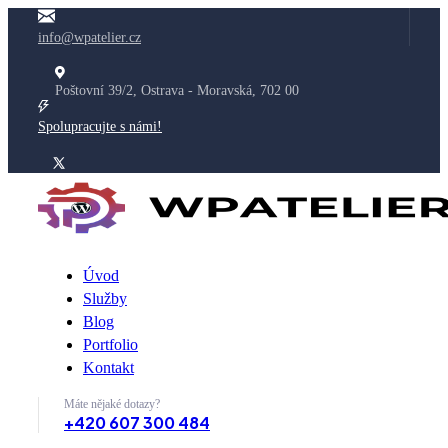
info@wpatelier.cz
Poštovní 39/2, Ostrava - Moravská, 702 00
Spolupracujte s námi!
Úvod
Služby
Blog
Portfolio
Kontakt
Máte nějaké dotazy?
+420 607 300 484