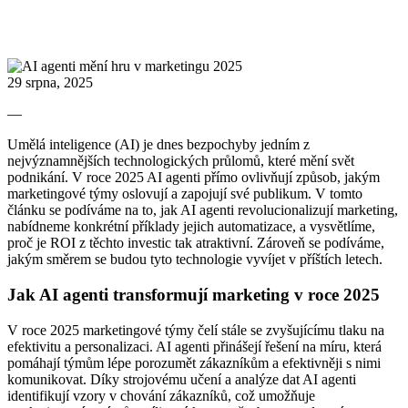
29 srpna, 2025
—
Umělá inteligence (AI) je dnes bezpochyby jedním z
nejvýznamnějších technologických průlomů, které mění svět
podnikání. V roce 2025 AI agenti přímo ovlivňují způsob, jakým
marketingové týmy oslovují a zapojují své publikum. V tomto
článku se podíváme na to, jak AI agenti revolucionalizují marketing,
nabídneme konkrétní příklady jejich automatizace, a vysvětlíme,
proč je ROI z těchto investic tak atraktivní. Zároveň se podíváme,
jakým směrem se budou tyto technologie vyvíjet v příštích letech.
Jak AI agenti transformují marketing v roce 2025
V roce 2025 marketingové týmy čelí stále se zvyšujícímu tlaku na
efektivitu a personalizaci. AI agenti přinášejí řešení na míru, která
pomáhají týmům lépe porozumět zákazníkům a efektivněji s nimi
komunikovat. Díky strojovému učení a analýze dat AI agenti
identifikují vzory v chování zákazníků, což umožňuje