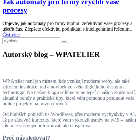
Jak automaty pro firmy zrychlí vaše
procesy
Objevte, jak automaty pro firmy mohou zefektivnit vaše procesy a
ušetřit čas. Zlepšete efektivitu podnikání s inteligentními řešeními.
Číst více
Autorský blog – WPATELIER
WP Atelier není jen místem, kde vznikají moderní weby, ale také
zdrojem inspirace, rad a novinek ze světa digitálního designu a
technologií. Na našem blogu sdílíme to nejlepší z našich zkušeností,
aktuální trendy a praktické tipy, které vám pomohou posunout vaše
online projekty na novou úroveň.
Od hlubších pohledů na WordPress, přes moderní vychytávky v AI,
až po zábavné kuriozity, které vám vykouzlí úsměv na tváři – naším
cílem je vás nejen informovat, ale i inspirovat.
Proč nás sledovat?