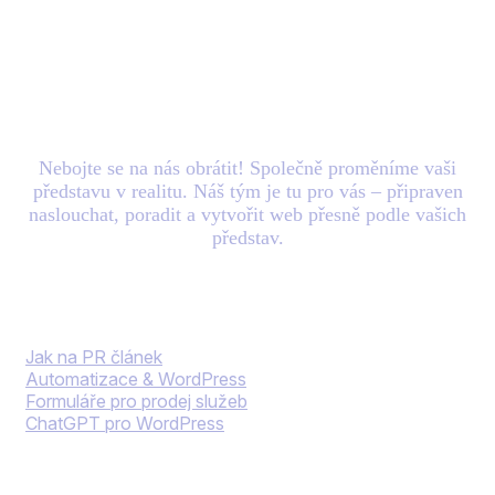
Máte nový
projekt
v
hlavě? Zašlete nám e-
mail.
Nebojte se na nás obrátit! Společně proměníme vaši
představu v realitu. Náš tým je tu pro vás – připraven
naslouchat, poradit a vytvořit web přesně podle vašich
představ.
Blog
Jak na PR článek
Automatizace & WordPress
Formuláře pro prodej služeb
ChatGPT pro WordPress