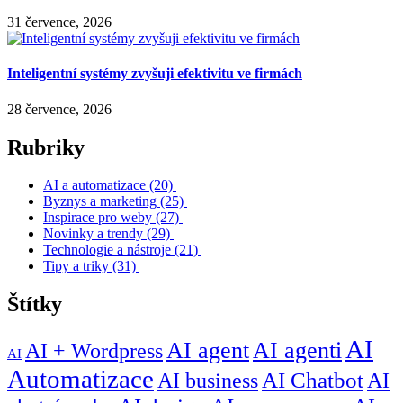
31 července, 2026
Inteligentní systémy zvyšuji efektivitu ve firmách
28 července, 2026
Rubriky
AI a automatizace
(20)
Byznys a marketing
(25)
Inspirace pro weby
(27)
Novinky a trendy
(29)
Technologie a nástroje
(21)
Tipy a triky
(31)
Štítky
AI
AI agent
AI agenti
AI + Wordpress
AI
Automatizace
AI business
AI Chatbot
AI