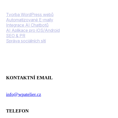
Naše služby
Tvorba WordPress webů
Automatizované E-maily
Integrace AI Chatbotů
AI Aplikace pro iOS/Android
SEO & PR
Správa sociálních sítí
Kontaktní informace
KONTAKTNÍ EMAIL
info@wpatelier.cz
TELEFON