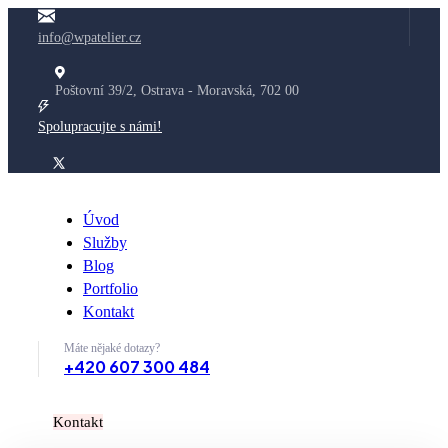
info@wpatelier.cz
Poštovní 39/2, Ostrava - Moravská, 702 00
Spolupracujte s námi!
Úvod
Služby
Blog
Portfolio
Kontakt
Máte nějaké dotazy?
+420 607 300 484
K
o
n
t
a
k
t