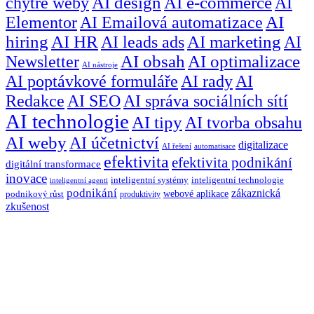
chytré weby
AI design
AI e-commerce
AI
Elementor
AI Emailová automatizace
AI
hiring
AI HR
AI leads ads
AI marketing
AI
Newsletter
AI obsah
AI optimalizace
AI nástroje
AI poptávkové formuláře
AI rady
AI
Redakce
AI SEO
AI správa sociálních sítí
AI technologie
AI tipy
AI tvorba obsahu
AI weby
AI účetnictví
digitalizace
AI řešení
automatisace
efektivita
efektivita podnikání
digitální transformace
inovace
inteligentní systémy
inteligentní technologie
inteligentní agenti
podnikání
zákaznická
webové aplikace
podnikový růst
produktivity
zkušenost