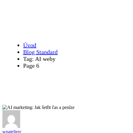
AI weby
Úvod
Blog Standard
Tag: AI weby
Page 6
wpatelierc