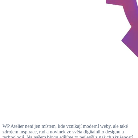
WP Atelier není jen místem, kde vznikají moderní weby, ale také
zdrojem inspirace, rad a novinek ze světa digitálního designu a
technologií. Na našem blogu sdílíme to nejlepší z našich zkušeností,