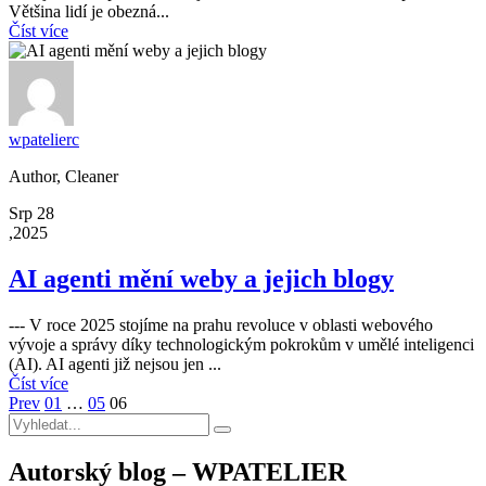
Většina lidí je obezná...
Číst více
wpatelierc
Author, Cleaner
Srp 28
,2025
AI agenti mění weby a jejich blogy
--- V roce 2025 stojíme na prahu revoluce v oblasti webového
vývoje a správy díky technologickým pokrokům v umělé inteligenci
(AI). AI agenti již nejsou jen ...
Číst více
Prev
01
…
05
06
Autorský blog – WPATELIER