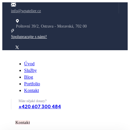
info@wpatelier.cz
Poštovní 39/2, Ostrava - Moravská, 702 00
Spolupracujte s námi!
Úvod
Služby
Blog
Portfolio
Kontakt
Máte nějaké dotazy?
+420 607 300 484
K
o
n
t
a
k
t