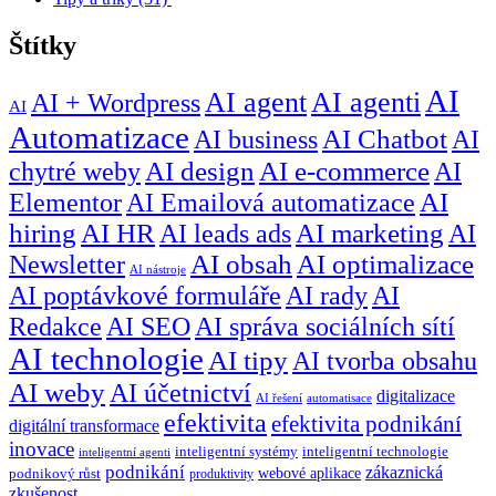
Štítky
AI
AI agent
AI agenti
AI + Wordpress
AI
Automatizace
AI business
AI Chatbot
AI
chytré weby
AI design
AI e-commerce
AI
Elementor
AI Emailová automatizace
AI
hiring
AI HR
AI leads ads
AI marketing
AI
Newsletter
AI obsah
AI optimalizace
AI nástroje
AI poptávkové formuláře
AI rady
AI
Redakce
AI SEO
AI správa sociálních sítí
AI technologie
AI tipy
AI tvorba obsahu
AI weby
AI účetnictví
digitalizace
AI řešení
automatisace
efektivita
efektivita podnikání
digitální transformace
inovace
inteligentní systémy
inteligentní technologie
inteligentní agenti
podnikání
zákaznická
webové aplikace
podnikový růst
produktivity
zkušenost