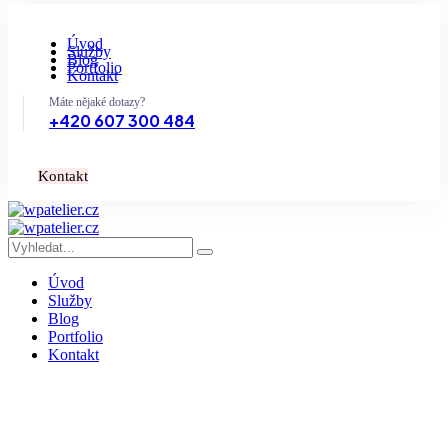
Úvod
Služby
Blog
Portfolio
Kontakt
Máte nějaké dotazy?
+420 607 300 484
K
o
n
t
a
k
t
Úvod
Služby
Blog
Portfolio
Kontakt