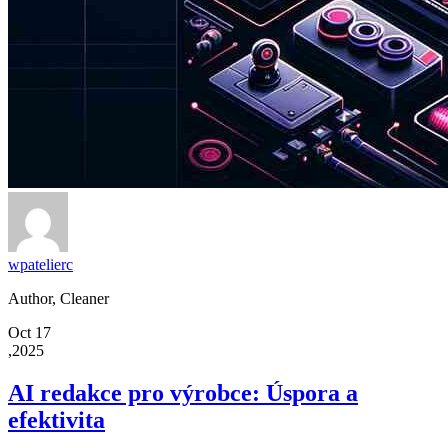
wpatelierc
Author, Cleaner
Oct 17
,2025
AI redakce pro výrobce: Úspora a
efektivita