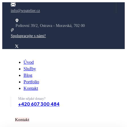
info@wpatelier.cz
Poštovní 39/2, Ostrava - Moravská, 702 00
Spolupracujte s námi!
Úvod
Služby
Blog
Portfolio
Kontakt
Máte nějaké dotazy?
+420 607 300 484
K
o
n
t
a
k
t