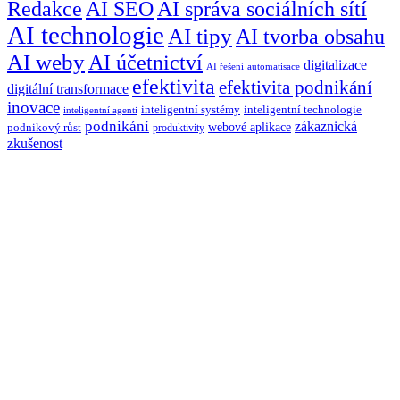
Redakce
AI SEO
AI správa sociálních sítí
AI technologie
AI tipy
AI tvorba obsahu
AI weby
AI účetnictví
digitalizace
AI řešení
automatisace
efektivita
efektivita podnikání
digitální transformace
inovace
inteligentní systémy
inteligentní technologie
inteligentní agenti
podnikání
zákaznická
webové aplikace
podnikový růst
produktivity
zkušenost
Máte nový
projekt
v
hlavě? Zašlete nám e-
mail.