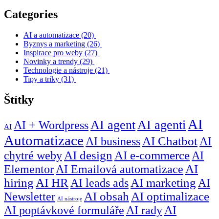
Categories
AI a automatizace
(20)
Byznys a marketing
(26)
Inspirace pro weby
(27)
Novinky a trendy
(29)
Technologie a nástroje
(21)
Tipy a triky
(31)
Štítky
AI
AI agent
AI agenti
AI + Wordpress
AI
Automatizace
AI business
AI Chatbot
AI
chytré weby
AI design
AI e-commerce
AI
Elementor
AI Emailová automatizace
AI
hiring
AI HR
AI leads ads
AI marketing
AI
Newsletter
AI obsah
AI optimalizace
AI nástroje
AI poptávkové formuláře
AI rady
AI