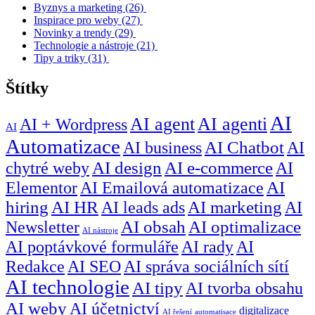
Byznys a marketing
(26)
Inspirace pro weby
(27)
Novinky a trendy
(29)
Technologie a nástroje
(21)
Tipy a triky
(31)
Štítky
AI
AI agent
AI agenti
AI + Wordpress
AI
Automatizace
AI business
AI Chatbot
AI
chytré weby
AI design
AI e-commerce
AI
Elementor
AI Emailová automatizace
AI
hiring
AI HR
AI leads ads
AI marketing
AI
Newsletter
AI obsah
AI optimalizace
AI nástroje
AI poptávkové formuláře
AI rady
AI
Redakce
AI SEO
AI správa sociálních sítí
AI technologie
AI tipy
AI tvorba obsahu
AI weby
AI účetnictví
digitalizace
AI řešení
automatisace