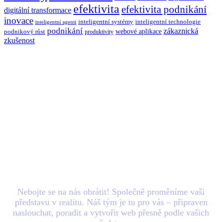
efektivita
efektivita podnikání
digitální transformace
inovace
inteligentní systémy
inteligentní technologie
inteligentní agenti
podnikání
zákaznická
webové aplikace
podnikový růst
produktivity
zkušenost
Máte nový
projekt
v
hlavě? Zašlete nám e-
mail.
Nebojte se na nás obrátit! Společně proměníme vaši
představu v realitu. Náš tým je tu pro vás – připraven
naslouchat, poradit a vytvořit web přesně podle vašich