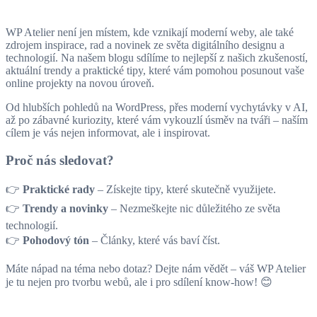
WP Atelier není jen místem, kde vznikají moderní weby, ale také
zdrojem inspirace, rad a novinek ze světa digitálního designu a
technologií. Na našem blogu sdílíme to nejlepší z našich zkušeností,
aktuální trendy a praktické tipy, které vám pomohou posunout vaše
online projekty na novou úroveň.
Od hlubších pohledů na WordPress, přes moderní vychytávky v AI,
až po zábavné kuriozity, které vám vykouzlí úsměv na tváři – naším
cílem je vás nejen informovat, ale i inspirovat.
Proč nás sledovat?
👉
Praktické rady
– Získejte tipy, které skutečně využijete.
👉
Trendy a novinky
– Nezmeškejte nic důležitého ze světa
technologií.
👉
Pohodový tón
– Články, které vás baví číst.
Máte nápad na téma nebo dotaz? Dejte nám vědět – váš WP Atelier
je tu nejen pro tvorbu webů, ale i pro sdílení know-how! 😊