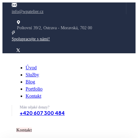
info@wpatelier.cz
Poštovní 39/2, Ostrava - Moravská, 702 00
Spolupracujte s námi!
Úvod
Služby
Blog
Portfolio
Kontakt
Máte nějaké dotazy?
+420 607 300 484
K
o
n
t
a
k
t