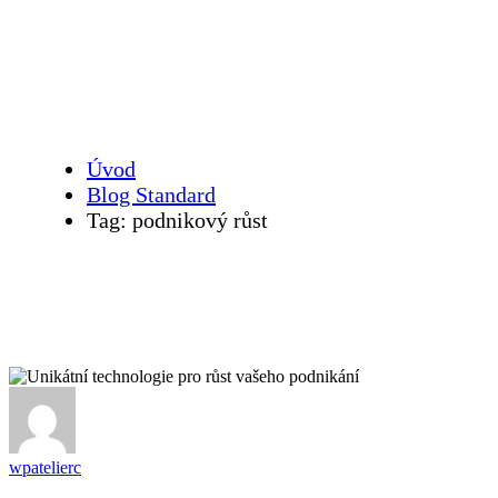
podnikový růst
Úvod
Blog Standard
Tag: podnikový růst
wpatelierc