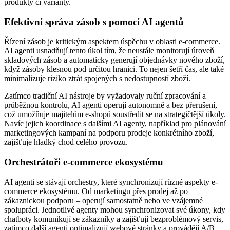
produkty či varianty.
Efektivní správa zásob s pomocí AI agentů
Řízení zásob je kritickým aspektem úspěchu v oblasti e-commerce.
AI agenti usnadňují tento úkol tím, že neustále monitorují úroveň
skladových zásob a automaticky generují objednávky nového zboží,
když zásoby klesnou pod určitou hranici. To nejen šetří čas, ale také
minimalizuje riziko ztrát spojených s nedostupností zboží.
Zatímco tradiční AI nástroje by vyžadovaly ruční zpracování a
průběžnou kontrolu, AI agenti operují autonomně a bez přerušení,
což umožňuje majitelům e-shopů soustředit se na strategičtější úkoly.
Navíc jejich koordinace s dalšími AI agenty, například pro plánování
marketingových kampaní na podporu prodeje konkrétního zboží,
zajišťuje hladký chod celého provozu.
Orchestrátoři e-commerce ekosystému
AI agenti se stávají orchestry, které synchronizují různé aspekty e-
commerce ekosystému. Od marketingu přes prodej až po
zákaznickou podporu – operují samostatně nebo ve vzájemné
spolupráci. Jednotlivé agenty mohou synchronizovat své úkony, kdy
chatboty komunikují se zákazníky a zajišťují bezproblémový servis,
zatímco další agenti optimalizují webové stránky a provádějí A/B