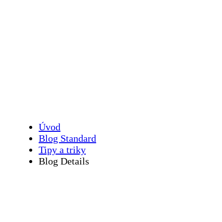
AI agenti pro e-
shopy: 24/7
optimalizace
Úvod
Blog Standard
Tipy a triky
Blog Details