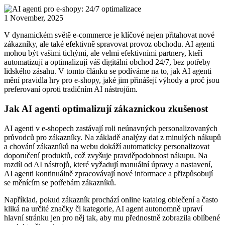
1 November, 2025
V dynamickém světě e-commerce je klíčové nejen přitahovat nové
zákazníky, ale také efektivně spravovat provoz obchodu. AI agenti
mohou být vašimi tichými, ale velmi efektivními partnery, kteří
automatizují a optimalizují váš digitální obchod 24/7, bez potřeby
lidského zásahu. V tomto článku se podíváme na to, jak AI agenti
mění pravidla hry pro e-shopy, jaké jim přinášejí výhody a proč jsou
preferovaní oproti tradičním AI nástrojům.
Jak AI agenti optimalizují zákaznickou zkušenost
AI agenti v e-shopech zastávají roli neúnavných personalizovaných
průvodců pro zákazníky. Na základě analýzy dat z minulých nákupů
a chování zákazníků na webu dokáží automaticky personalizovat
doporučení produktů, což zvyšuje pravděpodobnost nákupu. Na
rozdíl od AI nástrojů, které vyžadují manuální úpravy a nastavení,
AI agenti kontinuálně zpracovávají nové informace a přizpůsobují
se měnícím se potřebám zákazníků.
Například, pokud zákazník prochází online katalog oblečení a často
kliká na určité značky či kategorie, AI agent autonomně upraví
hlavní stránku jen pro něj tak, aby mu přednostně zobrazila oblíbené