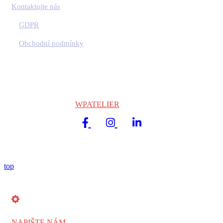
Kontaktujte nás
GDPR
Obchodní podmínky
Copyright © 2024
WPATELIER
| Všechna práva vyhrazena.
top
NAPIŠTE NÁM