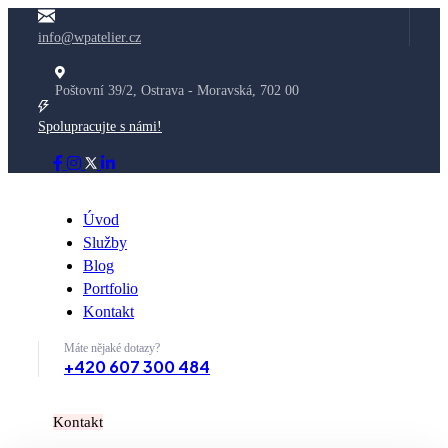
info@wpatelier.cz
Poštovní 39/2, Ostrava - Moravská, 702 00
Spolupracujte s námi!
Úvod
Služby
Blog
Portfolio
Kontakt
Máte nějaké dotazy?
+420 607 300 484
K
o
n
t
a
k
t