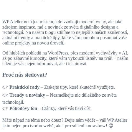
WP Atelier není jen místem, kde vznikají moderní weby, ale také
zdrojem inspirace, rad a novinek ze světa digitálního designu a
technologií. Na našem blogu sdílíme to nejlepší z našich zkušeností,
aktuální trendy a praktické tipy, které vám pomohou posunout vaše
online projekty na novou úroveň.
Od hlubších pohledů na WordPress, přes moderní vychytávky v AI,
až po zábavné kuriozity, které vám vykouzlí úsměv na tváři – naším
cílem je vás nejen informovat, ale i inspirovat.
Proč nás sledovat?
👉
Praktické rady
– Získejte tipy, které skutečně využijete.
👉
Trendy a novinky
– Nezmeškejte nic důležitého ze světa
technologií.
👉
Pohodový tón
– Články, které vás baví číst.
Máte nápad na téma nebo dotaz? Dejte nám vědět – váš WP Atelier
je tu nejen pro tvorbu webů, ale i pro sdílení know-how! 😊