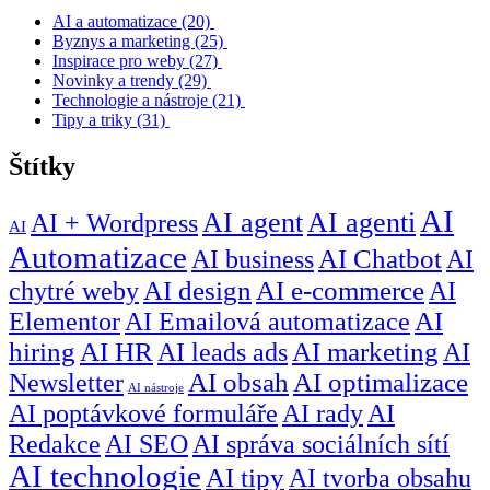
AI a automatizace
(20)
Byznys a marketing
(25)
Inspirace pro weby
(27)
Novinky a trendy
(29)
Technologie a nástroje
(21)
Tipy a triky
(31)
Štítky
AI
AI agent
AI agenti
AI + Wordpress
AI
Automatizace
AI business
AI Chatbot
AI
chytré weby
AI design
AI e-commerce
AI
Elementor
AI Emailová automatizace
AI
hiring
AI HR
AI leads ads
AI marketing
AI
Newsletter
AI obsah
AI optimalizace
AI nástroje
AI poptávkové formuláře
AI rady
AI
Redakce
AI SEO
AI správa sociálních sítí
AI technologie
AI tipy
AI tvorba obsahu