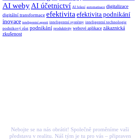
AI weby
AI účetnictví
digitalizace
AI řešení
automatisace
efektivita
efektivita podnikání
digitální transformace
inovace
inteligentní systémy
inteligentní technologie
inteligentní agenti
podnikání
zákaznická
webové aplikace
podnikový růst
produktivity
zkušenost
Máte nový
projekt
v
hlavě? Zašlete nám e-
mail.
Nebojte se na nás obrátit! Společně proměníme vaši
představu v realitu. Náš tým je tu pro vás – připraven