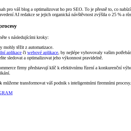
sah pro váš blog a optimalizovat ho pro SEO. To je přesně to, co nabíz
avedení AI redakce se jejich organická návštěvnost zvýšila o 25 % a rů
 procesy
ěte s následujícími kroky:
 mohly těžit z automatizace.
lní aplikace
či
webové aplikace
, by nejlépe vyhovovaly vašim potřebá
e sledovat a optimalizovat jeho výkonnost pravidelně.
commerce firmy představují klíč k efektivnímu řízení a konkurenční v
ikání.
jak můžeme transformovat váš podnik s inteligentními firemními procesy
AGRAM