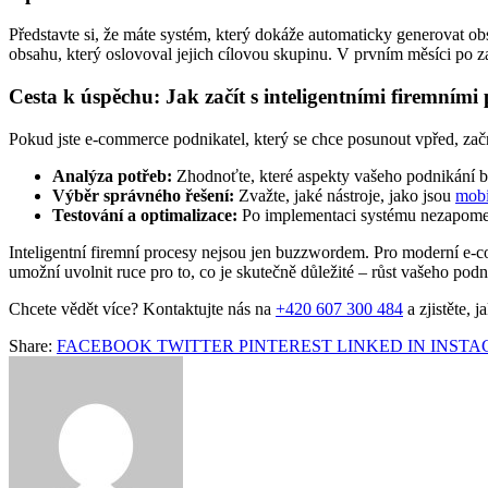
Představte si, že máte systém, který dokáže automaticky generovat ob
obsahu, který oslovoval jejich cílovou skupinu. V prvním měsíci po z
Cesta k úspěchu: Jak začít s inteligentními firemními
Pokud jste e-commerce podnikatel, který se chce posunout vpřed, začn
Analýza potřeb:
Zhodnoťte, které aspekty vašeho podnikání by
Výběr správného řešení:
Zvažte, jaké nástroje, jako jsou
mobi
Testování a optimalizace:
Po implementaci systému nezapomeňt
Inteligentní firemní procesy nejsou jen buzzwordem. Pro moderní e-
umožní uvolnit ruce pro to, co je skutečně důležité – růst vašeho podn
Chcete vědět více? Kontaktujte nás na
+420 607 300 484
a zjistěte, 
Share:
FACEBOOK
TWITTER
PINTEREST
LINKED IN
INST