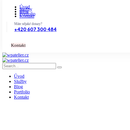
Úvod
Služby
Blog
Portfolio
Kontakt
Máte nějaké dotazy?
+420 607 300 484
K
o
n
t
a
k
t
Úvod
Služby
Blog
Portfolio
Kontakt