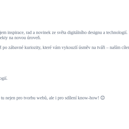
em inspirace, rad a novinek ze světa digitálního designu a technologií. 
jekty na novou úroveň.
o zábavné kuriozity, které vám vykouzlí úsměv na tváři – naším cílem j
ogií.
tu nejen pro tvorbu webů, ale i pro sdílení know-how! 😊