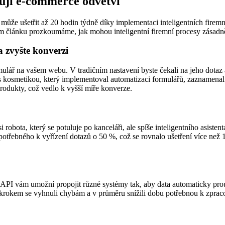
mují e-commerce odvětví
že ušetřit až 20 hodin týdně díky implementaci inteligentních firemníc
m článku prozkoumáme, jak mohou inteligentní firemní procesy zásadně 
 zvyšte konverzi
rmulář na vašem webu. V tradičním nastavení byste čekali na jeho dotaz
 s kosmetikou, který implementoval automatizaci formulářů, zaznamena
rodukty, což vedlo k vyšší míře konverze.
robota, který se potuluje po kanceláři, ale spíše inteligentního asisten
otřebného k vyřízení dotazů o 50 %, což se rovnalo ušetření více než 
 API vám umožní propojit různé systémy tak, aby data automaticky prou
krokem se vyhnuli chybám a v průměru snížili dobu potřebnou k zprac