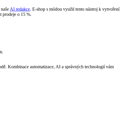
í naše
AI redakce
. E-shop s módou využil tento nástroj k vytvoření
st prodeje o 15 %.
m.
ýhodě. Kombinace automatizace, AI a správných technologií vám
.