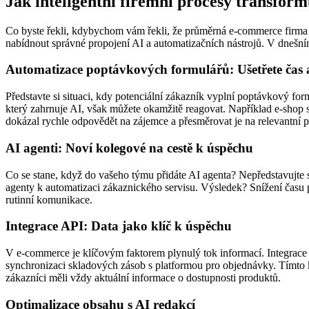
Jak inteligentní firemní procesy transfor
Co byste řekli, kdybychom vám řekli, že průměrná e-commerce firma mů
nabídnout správné propojení AI a automatizačních nástrojů. V dnešní
Automatizace poptávkových formulářů: Ušetřete čas a
Představte si situaci, kdy potenciální zákazník vyplní poptávkový fo
který zahrnuje AI, však můžete okamžitě reagovat. Například e-shop
dokázal rychle odpovědět na zájemce a přesměrovat je na relevantní p
AI agenti: Noví kolegové na cestě k úspěchu
Co se stane, když do vašeho týmu přidáte AI agenta? Nepředstavujte si 
agenty k automatizaci zákaznického servisu. Výsledek? Snížení času p
rutinní komunikace.
Integrace API: Data jako klíč k úspěchu
V e-commerce je klíčovým faktorem plynulý tok informací. Integrace
synchronizaci skladových zásob s platformou pro objednávky. Tímto 
zákazníci měli vždy aktuální informace o dostupnosti produktů.
Optimalizace obsahu s AI redakcí