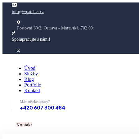
info@wpatelier.cz
Poštovní 39/2, Ostrava - Moravská, 702 00
Spolupracujte s námi!
Úvod
Služby
Blog
Portfolio
Kontakt
Máte nějaké dotazy?
+420 607 300 484
K
o
n
t
a
k
t