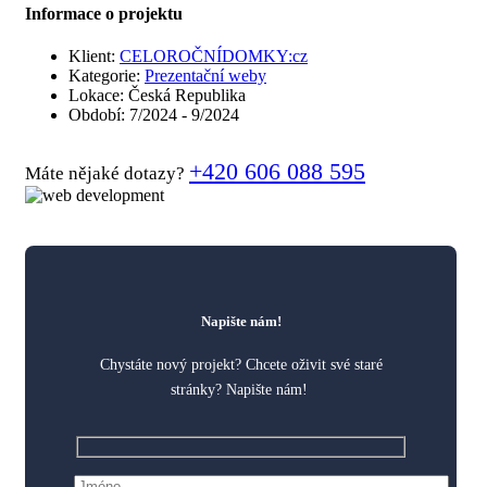
Informace o projektu
Klient:
CELOROČNÍDOMKY:cz
Kategorie:
Prezentační weby
Lokace:
Česká Republika
Období:
7/2024 - 9/2024
+420 606 088 595
Máte nějaké dotazy?
Napište nám!
Chystáte nový projekt? Chcete oživit své staré
stránky? Napište nám!