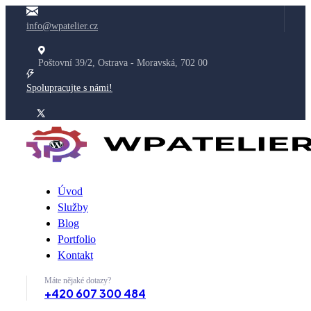
info@wpatelier.cz
Poštovní 39/2, Ostrava - Moravská, 702 00
Spolupracujte s námi!
Úvod
Služby
Blog
Portfolio
Kontakt
Máte nějaké dotazy?
+420 607 300 484