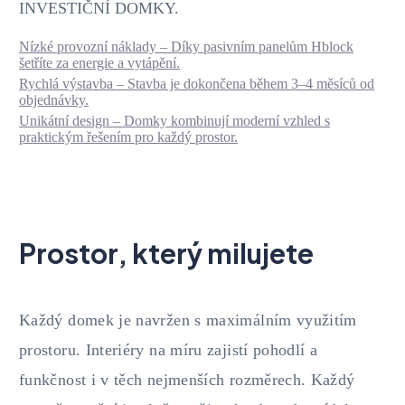
INVESTIČNÍ DOMKY.
Nízké provozní náklady – Díky pasivním panelům Hblock
šetříte za energie a vytápění.
Rychlá výstavba – Stavba je dokončena během 3–4 měsíců od
objednávky.
Unikátní design – Domky kombinují moderní vzhled s
praktickým řešením pro každý prostor.
Prostor, který milujete
Každý domek je navržen s maximálním využitím
prostoru. Interiéry na míru zajistí pohodlí a
funkčnost i v těch nejmenších rozměrech. Každý