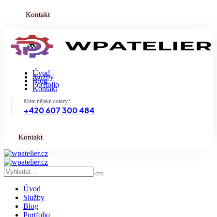
K
o
n
t
a
k
t
Úvod
Služby
Blog
Portfolio
Kontakt
Máte nějaké dotazy?
+420 607 300 484
K
o
n
t
a
k
t
Úvod
Služby
Blog
Portfolio