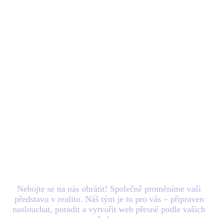
Máte nový
projekt
v
hlavě? Zašlete nám e-
mail.
Nebojte se na nás obrátit! Společně proměníme vaši
představu v realitu. Náš tým je tu pro vás – připraven
naslouchat, poradit a vytvořit web přesně podle vašich