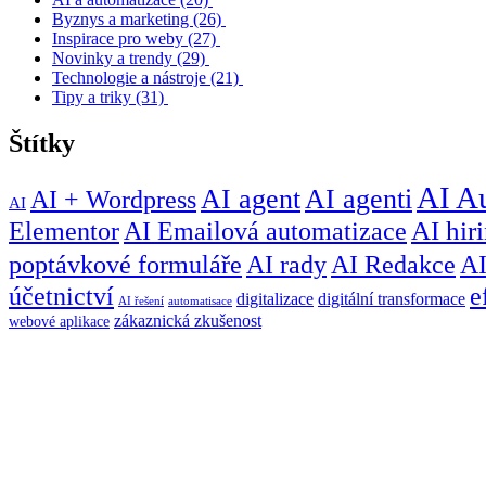
Byznys a marketing
(26)
Inspirace pro weby
(27)
Novinky a trendy
(29)
Technologie a nástroje
(21)
Tipy a triky
(31)
Štítky
AI A
AI agent
AI agenti
AI + Wordpress
AI
Elementor
AI Emailová automatizace
AI hir
poptávkové formuláře
AI rady
AI Redakce
A
účetnictví
e
digitalizace
digitální transformace
AI řešení
automatisace
zákaznická zkušenost
webové aplikace