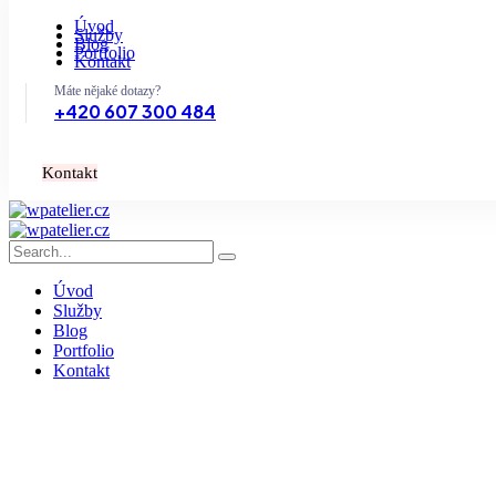
Úvod
Služby
Blog
Portfolio
Kontakt
Máte nějaké dotazy?
+420 607 300 484
K
o
n
t
a
k
t
Úvod
Služby
Blog
Portfolio
Kontakt