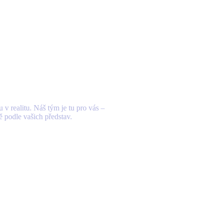
kt
v hlavě?
e-mail.
 v realitu. Náš tým je tu pro vás –
ě podle vašich představ.