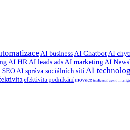
utomatizace
AI business
AI Chatbot
AI chyt
ing
AI HR
AI leads ads
AI marketing
AI Newsl
AI technolog
I SEO
AI správa sociálních sítí
fektivita
efektivita podnikání
inovace
intelig
inteligentní agenti