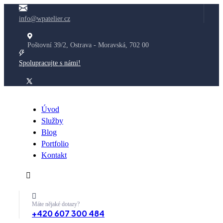
info@wpatelier.cz
Poštovní 39/2, Ostrava - Moravská, 702 00
Spolupracujte s námi!
Úvod
Služby
Blog
Portfolio
Kontakt
Máte nějaké dotazy?
+420 607 300 484