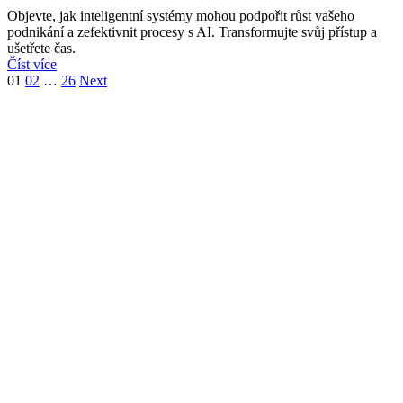
Objevte, jak inteligentní systémy mohou podpořit růst vašeho
podnikání a zefektivnit procesy s AI. Transformujte svůj přístup a
ušetřete čas.
Číst více
01
02
…
26
Next
Have a project in mind?
Let’s talk to us
Looking for collaboration?
Call Us +78 654 321 999