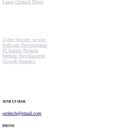
Latest Orritech Blogs
Orritech Services
Cyber Security service
Software Development
IT Startup Projects
Website Development
Growth Statistics
Contact Orritech
SEND US MAIL
orritech@email.com
PHONE