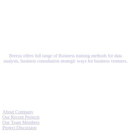
Have a
project
in mind?
Send us an e-mail
Breeza offers full range of Business training methods for data
analysis, business consultation strategic ways for business ventures.
Needed Links
About Company
Our Recent Projects
Our Team Members
Project Discussion