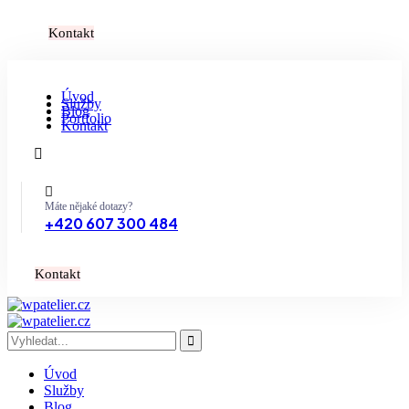
K
o
n
t
a
k
t
Úvod
Služby
Blog
Portfolio
Kontakt
Máte nějaké dotazy?
+420 607 300 484
K
o
n
t
a
k
t
Úvod
Služby
Blog