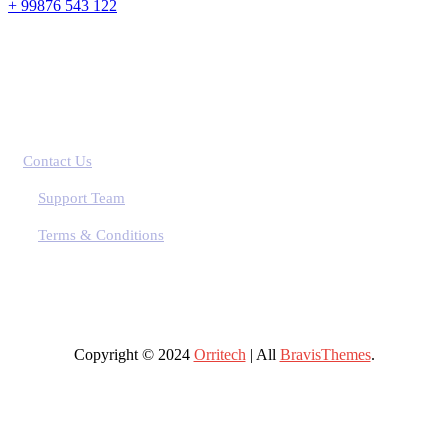
+ 99876 543 122
Contact Us
Support Team
Terms & Conditions
Copyright © 2024
Orritech
| All
BravisThemes
.