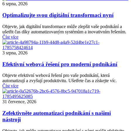
6 srpna, 2026
Optimalizujte svou digitální transformaci nyní
Objevte, jak digitální transformace může zlepšit vaše podnikání a
ušetřit čas díky automatizovaným systémům a inovativním řešením.
Číst více
3 srpna, 2026
Efektivní webová řešení pro moderní podnikání
Objevte efektivní webová řešení pro vaše podnikání, která
automatizují a zvyšují produktivitu. Ušetřete čas a získejte víc.
Číst více
31 července, 2026
Zefektivněte automatizaci podnikání s našimi
nástroji
Objevte, jak může automatizace podnikání s námi zvýšit efektivitu