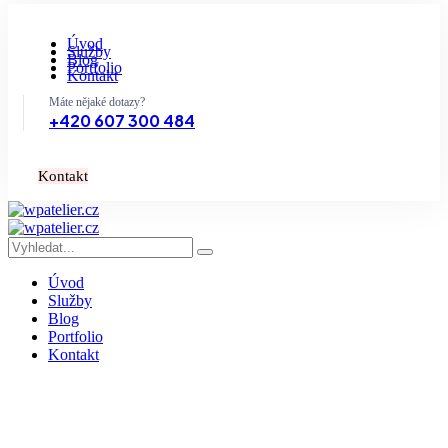
Úvod
Služby
Blog
Portfolio
Kontakt
Máte nějaké dotazy?
+420 607 300 484
K
o
n
t
a
k
t
Úvod
Služby
Blog
Portfolio
Kontakt