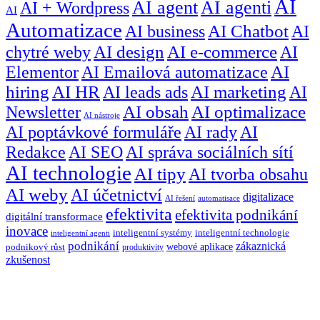
AI
AI agent
AI agenti
AI + Wordpress
AI
Automatizace
AI business
AI Chatbot
AI
chytré weby
AI design
AI e-commerce
AI
Elementor
AI Emailová automatizace
AI
hiring
AI HR
AI leads ads
AI marketing
AI
Newsletter
AI obsah
AI optimalizace
AI nástroje
AI poptávkové formuláře
AI rady
AI
Redakce
AI SEO
AI správa sociálních sítí
AI technologie
AI tipy
AI tvorba obsahu
AI weby
AI účetnictví
digitalizace
AI řešení
automatisace
efektivita
efektivita podnikání
digitální transformace
inovace
inteligentní systémy
inteligentní technologie
inteligentní agenti
podnikání
zákaznická
webové aplikace
podnikový růst
produktivity
zkušenost