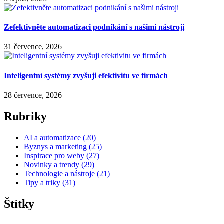
Zefektivněte automatizaci podnikání s našimi nástroji
31 července, 2026
Inteligentní systémy zvyšuji efektivitu ve firmách
28 července, 2026
Rubriky
AI a automatizace
(20)
Byznys a marketing
(25)
Inspirace pro weby
(27)
Novinky a trendy
(29)
Technologie a nástroje
(21)
Tipy a triky
(31)
Štítky