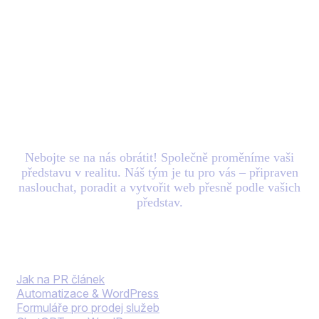
Máte nový
projekt
v
hlavě? Zašlete nám e-
mail.
Nebojte se na nás obrátit! Společně proměníme vaši
představu v realitu. Náš tým je tu pro vás – připraven
naslouchat, poradit a vytvořit web přesně podle vašich
představ.
Blog
Jak na PR článek
Automatizace & WordPress
Formuláře pro prodej služeb