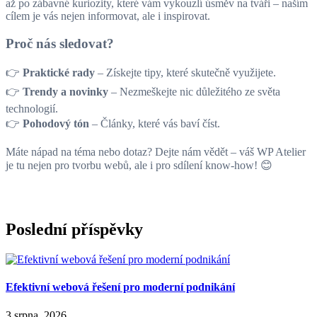
až po zábavné kuriozity, které vám vykouzlí úsměv na tváři – naším
cílem je vás nejen informovat, ale i inspirovat.
Proč nás sledovat?
👉
Praktické rady
– Získejte tipy, které skutečně využijete.
👉
Trendy a novinky
– Nezmeškejte nic důležitého ze světa
technologií.
👉
Pohodový tón
– Články, které vás baví číst.
Máte nápad na téma nebo dotaz? Dejte nám vědět – váš WP Atelier
je tu nejen pro tvorbu webů, ale i pro sdílení know-how! 😊
Poslední příspěvky
Efektivní webová řešení pro moderní podnikání
3 srpna, 2026