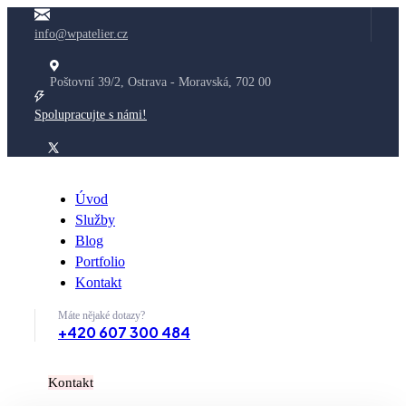
info@wpatelier.cz
Poštovní 39/2, Ostrava - Moravská, 702 00
Spolupracujte s námi!
Úvod
Služby
Blog
Portfolio
Kontakt
Máte nějaké dotazy?
+420 607 300 484
K
o
n
t
a
k
t